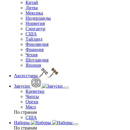
Китай
Литва
Мексика
Нидерланды
Норвегия
Сингапур
США
Тайланд
Финляндия
Франция
Чехия
Шотландия
Япония
Аксессуары
Закуски
Креветки
Чипсы
Орехи
Мясо
По странам
США
Наборы
По странам