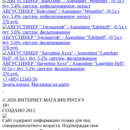
АВГУСТИНЕР "Вайссбир" / Augustiner "Weissbier", (0,5л.),
бут, 5,4%, светлое, нефильтрованное, непаст
370 руб.
АВГУСТИНЕР "Эдельштоф" / Augustiner "Edelstoff", (0,5л.),
бут, 5,6%, светлое, фильтрованное
370 руб.
АВГУСТИНЕР "Лагербир Хелл" / Augustiner "Lagerbier Hell",
(0,5л.), бут, 5,2%, светлое, фильтрованное
370 руб.
+7 (495) 12345-50
Задать вопрос
Магазины на карте
© 2026 ИНТЕРНЕТ-МАГАЗИН PINTA’S
18+
СОЗДАНО 2015
Сайт содержит информацию только для лиц
совершеннолетнего возраста. Подтверждая свое