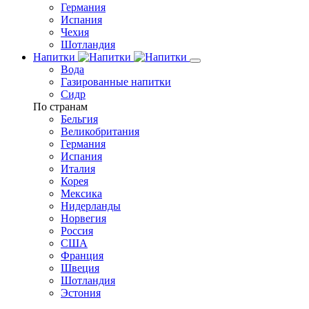
Германия
Испания
Чехия
Шотландия
Напитки
Вода
Газированные напитки
Сидр
По странам
Бельгия
Великобритания
Германия
Испания
Италия
Корея
Мексика
Нидерланды
Норвегия
Россия
США
Франция
Швеция
Шотландия
Эстония