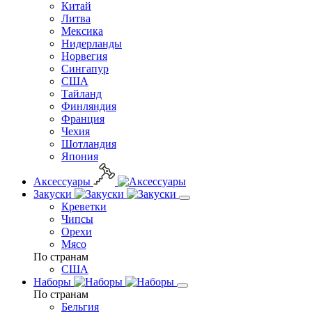
Китай
Литва
Мексика
Нидерланды
Норвегия
Сингапур
США
Тайланд
Финляндия
Франция
Чехия
Шотландия
Япония
Аксессуары
Закуски
Креветки
Чипсы
Орехи
Мясо
По странам
США
Наборы
По странам
Бельгия