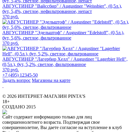
АВГУСТИНЕР "Вайссбир" / Augustiner "Weissbier", (0,5л.),
бут, 5,4%, светлое, нефильтрованное, непаст
370 руб.
АВГУСТИНЕР "Эдельштоф" / Augustiner "Edelstoff", (0,5л.),
бут, 5,6%, светлое, фильтрованное
370 руб.
АВГУСТИНЕР "Лагербир Хелл" / Augustiner "Lagerbier Hell",
(0,5л.), бут, 5,2%, светлое, фильтрованное
370 руб.
+7 (495) 12345-50
Задать вопрос
Магазины на карте
© 2026 ИНТЕРНЕТ-МАГАЗИН PINTA’S
18+
СОЗДАНО 2015
Сайт содержит информацию только для лиц
совершеннолетнего возраста. Подтверждая свое
совершеннолетие, Вы даете согласие на вступление в клуб