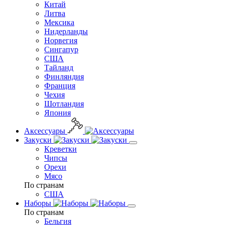
Китай
Литва
Мексика
Нидерланды
Норвегия
Сингапур
США
Тайланд
Финляндия
Франция
Чехия
Шотландия
Япония
Аксессуары
Закуски
Креветки
Чипсы
Орехи
Мясо
По странам
США
Наборы
По странам
Бельгия