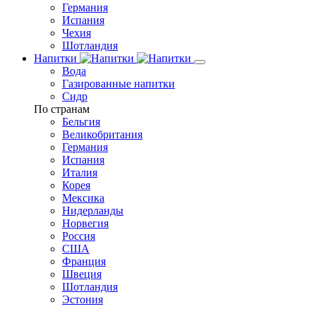
Германия
Испания
Чехия
Шотландия
Напитки
Вода
Газированные напитки
Сидр
По странам
Бельгия
Великобритания
Германия
Испания
Италия
Корея
Мексика
Нидерланды
Норвегия
Россия
США
Франция
Швеция
Шотландия
Эстония