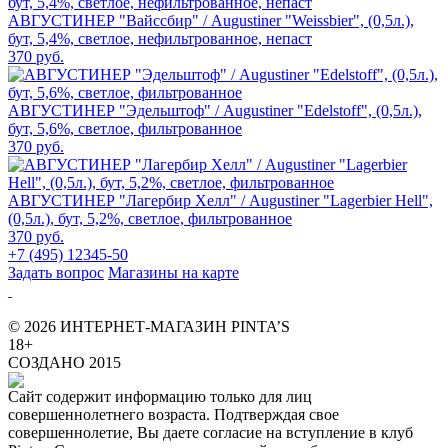
АВГУСТИНЕР "Вайссбир" / Augustiner "Weissbier", (0,5л.),
бут, 5,4%, светлое, нефильтрованное, непаст
370 руб.
АВГУСТИНЕР "Эдельштоф" / Augustiner "Edelstoff", (0,5л.),
бут, 5,6%, светлое, фильтрованное
370 руб.
АВГУСТИНЕР "Лагербир Хелл" / Augustiner "Lagerbier Hell",
(0,5л.), бут, 5,2%, светлое, фильтрованное
370 руб.
+7 (495) 12345-50
Задать вопрос
Магазины на карте
© 2026 ИНТЕРНЕТ-МАГАЗИН PINTA’S
18+
СОЗДАНО 2015
Сайт содержит информацию только для лиц
совершеннолетнего возраста. Подтверждая свое
совершеннолетие, Вы даете согласие на вступление в клуб