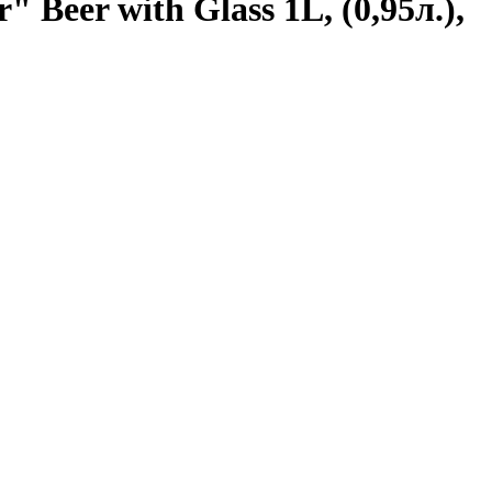
er with Glass 1L, (0,95л.),