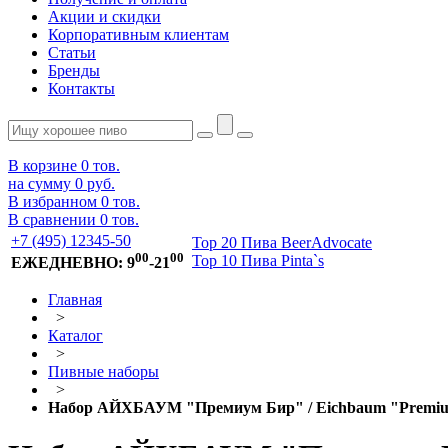
Акции и скидки
Корпоративным клиентам
Статьи
Бренды
Контакты
В корзине
0
тов.
на сумму
0 руб.
В избранном
0
тов.
В сравнении
0
тов.
+7 (495) 12345-50
Top 20 Пива BeerAdvocate
00
00
Top 10 Пива Pinta`s
ЕЖЕДНЕВНО: 9
-21
Главная
>
Каталог
>
Пивные наборы
>
Набор АЙХБАУМ "Премиум Бир" / Eichbaum "Premium Bee