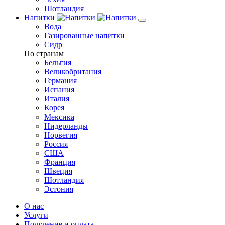
Шотландия
Напитки
Вода
Газированные напитки
Сидр
По странам
Бельгия
Великобритания
Германия
Испания
Италия
Корея
Мексика
Нидерланды
Норвегия
Россия
США
Франция
Швеция
Шотландия
Эстония
О нас
Услуги
Получение и оплата