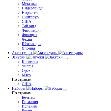
Мексика
Нидерланды
Норвегия
Сингапур
США
Тайланд
Финляндия
Франция
Чехия
Шотландия
Япония
Аксессуары
Закуски
Креветки
Чипсы
Орехи
Мясо
По странам
США
Наборы
По странам
Бельгия
Германия
Испания
Чехия