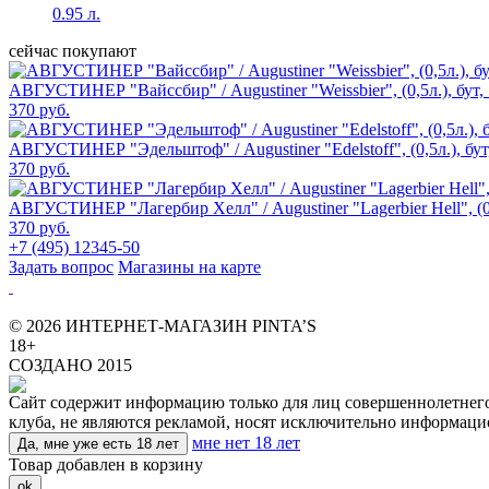
0.95 л.
сейчас покупают
АВГУСТИНЕР "Вайссбир" / Augustiner "Weissbier", (0,5л.), бут,
370 руб.
АВГУСТИНЕР "Эдельштоф" / Augustiner "Edelstoff", (0,5л.), бут
370 руб.
АВГУСТИНЕР "Лагербир Хелл" / Augustiner "Lagerbier Hell", (0,
370 руб.
+7 (495) 12345-50
Задать вопрос
Магазины на карте
© 2026 ИНТЕРНЕТ-МАГАЗИН PINTA’S
18+
СОЗДАНО 2015
Сайт содержит информацию только для лиц совершеннолетнего в
клуба, не являются рекламой, носят исключительно информаци
мне нет 18 лет
Да, мне уже есть 18 лет
Товар добавлен в корзину
ok