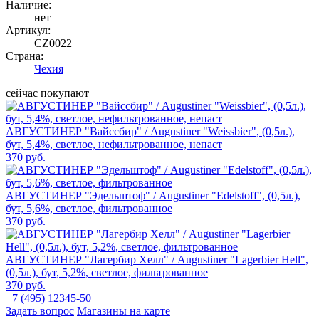
Наличие:
нет
Артикул:
CZ0022
Страна:
Чехия
сейчас покупают
АВГУСТИНЕР "Вайссбир" / Augustiner "Weissbier", (0,5л.),
бут, 5,4%, светлое, нефильтрованное, непаст
370 руб.
АВГУСТИНЕР "Эдельштоф" / Augustiner "Edelstoff", (0,5л.),
бут, 5,6%, светлое, фильтрованное
370 руб.
АВГУСТИНЕР "Лагербир Хелл" / Augustiner "Lagerbier Hell",
(0,5л.), бут, 5,2%, светлое, фильтрованное
370 руб.
+7 (495) 12345-50
Задать вопрос
Магазины на карте