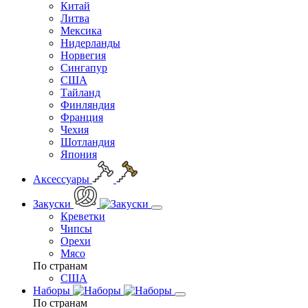
Китай
Литва
Мексика
Нидерланды
Норвегия
Сингапур
США
Тайланд
Финляндия
Франция
Чехия
Шотландия
Япония
Аксессуары
Закуски
Креветки
Чипсы
Орехи
Мясо
По странам
США
Наборы
По странам