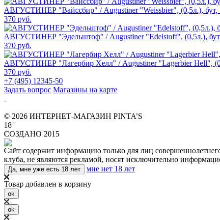
АВГУСТИНЕР "Вайссбир" / Augustiner "Weissbier", (0,5л.), бут,
370 руб.
АВГУСТИНЕР "Эдельштоф" / Augustiner "Edelstoff", (0,5л.), бут
370 руб.
АВГУСТИНЕР "Лагербир Хелл" / Augustiner "Lagerbier Hell", (0,
370 руб.
+7 (495) 12345-50
Задать вопрос
Магазины на карте
© 2026 ИНТЕРНЕТ-МАГАЗИН PINTA’S
18+
СОЗДАНО 2015
Сайт содержит информацию только для лиц совершеннолетнего в
клуба, не являются рекламой, носят исключительно информаци
мне нет 18 лет
Да, мне уже есть 18 лет
Товар добавлен в корзину
ok
ok