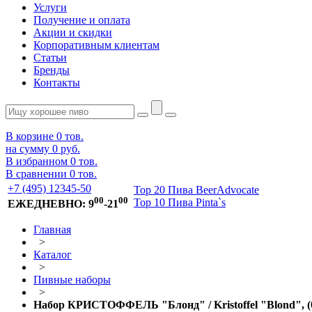
Услуги
Получение и оплата
Акции и скидки
Корпоративным клиентам
Статьи
Бренды
Контакты
В корзине
0
тов.
на сумму
0 руб.
В избранном
0
тов.
В сравнении
0
тов.
+7 (495) 12345-50
Top 20 Пива BeerAdvocate
00
00
Top 10 Пива Pinta`s
ЕЖЕДНЕВНО: 9
-21
Главная
>
Каталог
>
Пивные наборы
>
Набор КРИСТОФФЕЛЬ "Блонд" / Kristoffel "Blond", (0,3