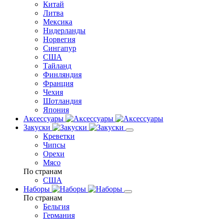
Китай
Литва
Мексика
Нидерланды
Норвегия
Сингапур
США
Тайланд
Финляндия
Франция
Чехия
Шотландия
Япония
Аксессуары
Закуски
Креветки
Чипсы
Орехи
Мясо
По странам
США
Наборы
По странам
Бельгия
Германия