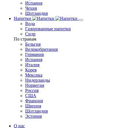
Испания
Чехия
Шотландия
Напитки
Вода
Газированные напитки
Сидр
По странам
Бельгия
Великобритания
Германия
Испания
Италия
Корея
Мексика
Нидерланды
Норвегия
Россия
США
Франция
Швеция
Шотландия
Эстония
О нас