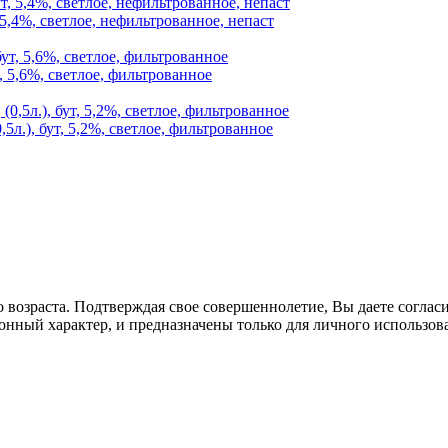
 5,4%, светлое, нефильтрованное, непаст
, 5,6%, светлое, фильтрованное
5л.), бут, 5,2%, светлое, фильтрованное
озраста. Подтверждая свое совершеннолетие, Вы даете согласие
онный характер, и предназначены только для личного использов