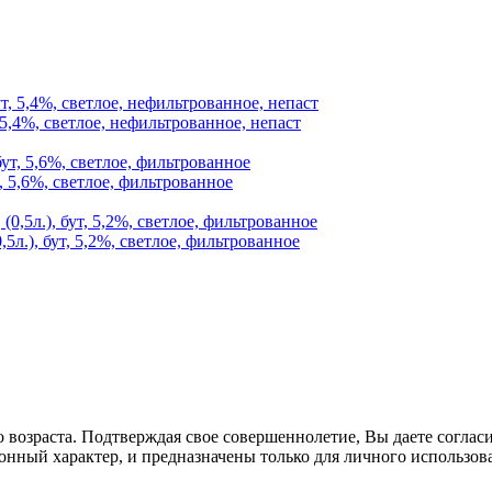
 5,4%, светлое, нефильтрованное, непаст
, 5,6%, светлое, фильтрованное
5л.), бут, 5,2%, светлое, фильтрованное
озраста. Подтверждая свое совершеннолетие, Вы даете согласие
онный характер, и предназначены только для личного использов