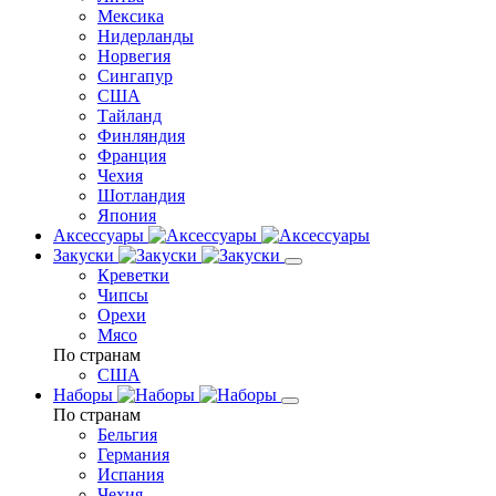
Мексика
Нидерланды
Норвегия
Сингапур
США
Тайланд
Финляндия
Франция
Чехия
Шотландия
Япония
Аксессуары
Закуски
Креветки
Чипсы
Орехи
Мясо
По странам
США
Наборы
По странам
Бельгия
Германия
Испания
Чехия