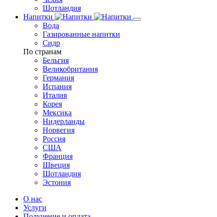
Шотландия
Напитки
Вода
Газированные напитки
Сидр
По странам
Бельгия
Великобритания
Германия
Испания
Италия
Корея
Мексика
Нидерланды
Норвегия
Россия
США
Франция
Швеция
Шотландия
Эстония
О нас
Услуги
Получение и оплата