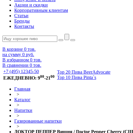
Акции и скидки
Корпоративным клиентам
Статьи
Бренды
Контакты
В корзине
0
тов.
на сумму
0 руб.
В избранном
0
тов.
В сравнении
0
тов.
+7 (495) 12345-50
Top 20 Пива BeerAdvocate
00
00
Top 10 Пива Pinta`s
ЕЖЕДНЕВНО: 9
-21
Главная
>
Каталог
>
Напитки
>
Газированные напитки
>
ДОКТОР ПЕППЕР Вишня / Doctor Pepper Cherry (США)