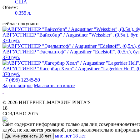
США
Объём:
0.355 л.
сейчас покупают
АВГУСТИНЕР "Вайссбир" / Augustiner "Weissbier", (0,5л.), бут,
370 руб.
АВГУСТИНЕР "Эдельштоф" / Augustiner "Edelstoff", (0,5л.), бут
370 руб.
АВГУСТИНЕР "Лагербир Хелл" / Augustiner "Lagerbier Hell", (0,
370 руб.
+7 (495) 12345-50
Задать вопрос
Магазины на карте
© 2026 ИНТЕРНЕТ-МАГАЗИН PINTA’S
18+
СОЗДАНО 2015
Сайт содержит информацию только для лиц совершеннолетнего в
клуба, не являются рекламой, носят исключительно информаци
мне нет 18 лет
Да, мне уже есть 18 лет