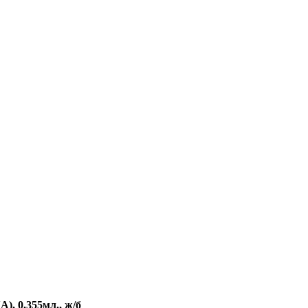
, 0,355мл., ж/б