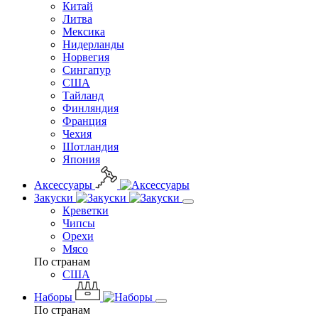
Китай
Литва
Мексика
Нидерланды
Норвегия
Сингапур
США
Тайланд
Финляндия
Франция
Чехия
Шотландия
Япония
Аксессуары
Закуски
Креветки
Чипсы
Орехи
Мясо
По странам
США
Наборы
По странам