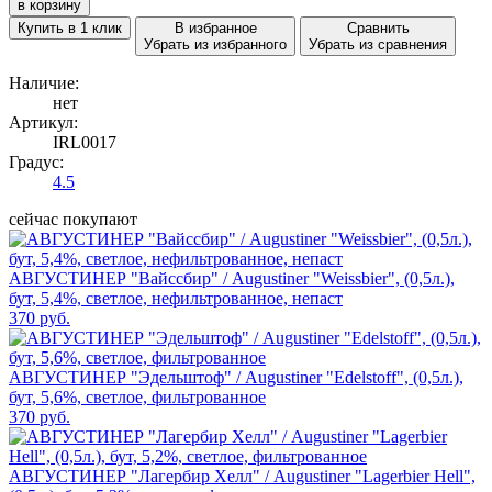
в корзину
Купить в 1 клик
В избранное
Сравнить
Убрать из избранного
Убрать из сравнения
Наличие:
нет
Артикул:
IRL0017
Градус:
4.5
сейчас покупают
АВГУСТИНЕР "Вайссбир" / Augustiner "Weissbier", (0,5л.),
бут, 5,4%, светлое, нефильтрованное, непаст
370 руб.
АВГУСТИНЕР "Эдельштоф" / Augustiner "Edelstoff", (0,5л.),
бут, 5,6%, светлое, фильтрованное
370 руб.
АВГУСТИНЕР "Лагербир Хелл" / Augustiner "Lagerbier Hell",