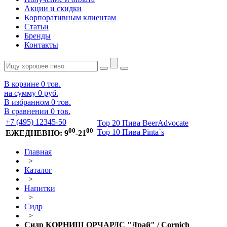
Акции и скидки
Корпоративным клиентам
Статьи
Бренды
Контакты
В корзине
0
тов.
на сумму
0 руб.
В избранном
0
тов.
В сравнении
0
тов.
+7 (495) 12345-50
Top 20 Пива BeerAdvocate
00
00
Top 10 Пива Pinta`s
ЕЖЕДНЕВНО: 9
-21
Главная
>
Каталог
>
Напитки
>
Сидр
>
Сидр КОРНИШ ОРЧАРДС "Драй" / Cornich