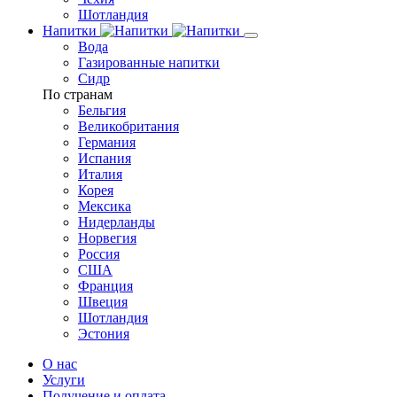
Шотландия
Напитки
Вода
Газированные напитки
Сидр
По странам
Бельгия
Великобритания
Германия
Испания
Италия
Корея
Мексика
Нидерланды
Норвегия
Россия
США
Франция
Швеция
Шотландия
Эстония
О нас
Услуги
Получение и оплата