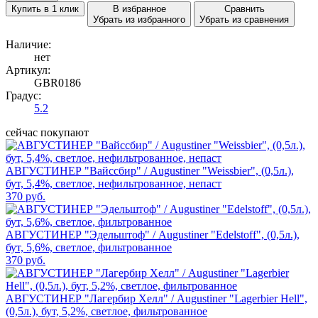
Купить в 1 клик
В избранное
Сравнить
Убрать из избранного
Убрать из сравнения
Наличие:
нет
Артикул:
GBR0186
Градус:
5.2
сейчас покупают
АВГУСТИНЕР "Вайссбир" / Augustiner "Weissbier", (0,5л.),
бут, 5,4%, светлое, нефильтрованное, непаст
370 руб.
АВГУСТИНЕР "Эдельштоф" / Augustiner "Edelstoff", (0,5л.),
бут, 5,6%, светлое, фильтрованное
370 руб.
АВГУСТИНЕР "Лагербир Хелл" / Augustiner "Lagerbier Hell",
(0,5л.), бут, 5,2%, светлое, фильтрованное