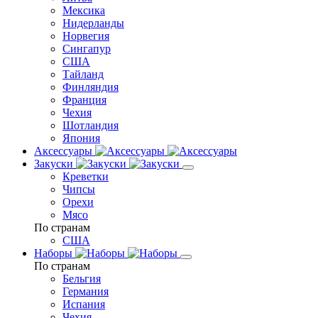
Мексика
Нидерланды
Норвегия
Сингапур
США
Тайланд
Финляндия
Франция
Чехия
Шотландия
Япония
Аксессуары
Закуски
Креветки
Чипсы
Орехи
Мясо
По странам
США
Наборы
По странам
Бельгия
Германия
Испания
Чехия