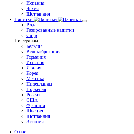
Испания
Чехия
Шотландия
Напитки
Вода
Газированные напитки
Сидр
По странам
Бельгия
Великобритания
Германия
Испания
Италия
Корея
Мексика
Нидерланды
Норвегия
Россия
США
Франция
Швеция
Шотландия
Эстония
О нас