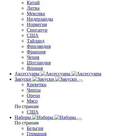
Китай
Литва
Мексика
Нидерланды
Норвегия
Сингапур
США
Тайланд
Финляндия
Франция
Чехия
Шотландия
Япония
Аксессуары
Закуски
Креветки
Чипсы
Орехи
Мясо
По странам
США
Наборы
По странам
Бельгия
Германия