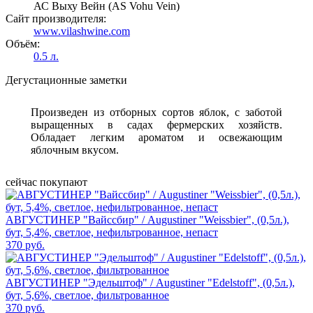
АС Выху Вейн (AS Vohu Vein)
Сайт производителя:
www.vilashwine.com
Объём:
0.5 л.
Дегустационные заметки
Произведен из отборных сортов яблок, с заботой
выращенных в садах фермерских хозяйств.
Обладает легким ароматом и освежающим
яблочным вкусом.
сейчас покупают
АВГУСТИНЕР "Вайссбир" / Augustiner "Weissbier", (0,5л.),
бут, 5,4%, светлое, нефильтрованное, непаст
370 руб.
АВГУСТИНЕР "Эдельштоф" / Augustiner "Edelstoff", (0,5л.),
бут, 5,6%, светлое, фильтрованное
370 руб.