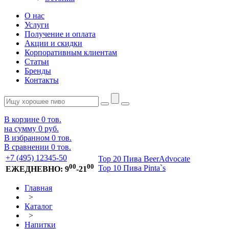
О нас
Услуги
Получение и оплата
Акции и скидки
Корпоративным клиентам
Статьи
Бренды
Контакты
В корзине
0
тов.
на сумму
0 руб.
В избранном
0
тов.
В сравнении
0
тов.
+7 (495) 12345-50
Top 20 Пива BeerAdvocate
00
00
Top 10 Пива Pinta`s
ЕЖЕДНЕВНО: 9
-21
Главная
>
Каталог
>
Напитки