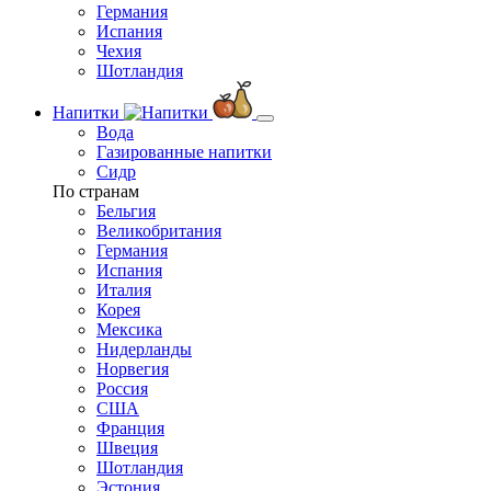
Германия
Испания
Чехия
Шотландия
Напитки
Вода
Газированные напитки
Сидр
По странам
Бельгия
Великобритания
Германия
Испания
Италия
Корея
Мексика
Нидерланды
Норвегия
Россия
США
Франция
Швеция
Шотландия
Эстония