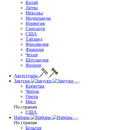
Китай
Литва
Мексика
Нидерланды
Норвегия
Сингапур
США
Тайланд
Финляндия
Франция
Чехия
Шотландия
Япония
Аксессуары
Закуски
Креветки
Чипсы
Орехи
Мясо
По странам
США
Наборы
По странам
Бельгия