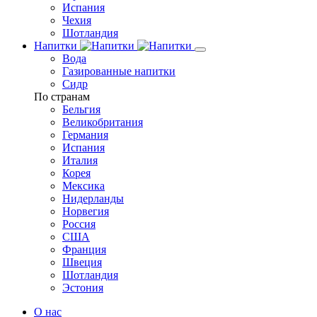
Испания
Чехия
Шотландия
Напитки
Вода
Газированные напитки
Сидр
По странам
Бельгия
Великобритания
Германия
Испания
Италия
Корея
Мексика
Нидерланды
Норвегия
Россия
США
Франция
Швеция
Шотландия
Эстония
О нас