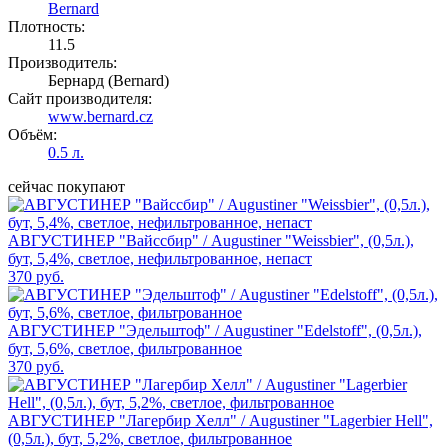
Bernard
Плотность:
11.5
Производитель:
Бернард (Bernard)
Сайт производителя:
www.bernard.cz
Объём:
0.5 л.
сейчас покупают
АВГУСТИНЕР "Вайссбир" / Augustiner "Weissbier", (0,5л.),
бут, 5,4%, светлое, нефильтрованное, непаст
370 руб.
АВГУСТИНЕР "Эдельштоф" / Augustiner "Edelstoff", (0,5л.),
бут, 5,6%, светлое, фильтрованное
370 руб.
АВГУСТИНЕР "Лагербир Хелл" / Augustiner "Lagerbier Hell",
(0,5л.), бут, 5,2%, светлое, фильтрованное