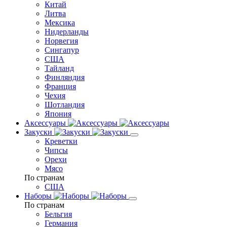
Китай
Литва
Мексика
Нидерланды
Норвегия
Сингапур
США
Тайланд
Финляндия
Франция
Чехия
Шотландия
Япония
Аксессуары
Закуски
Креветки
Чипсы
Орехи
Мясо
По странам
США
Наборы
По странам
Бельгия
Германия