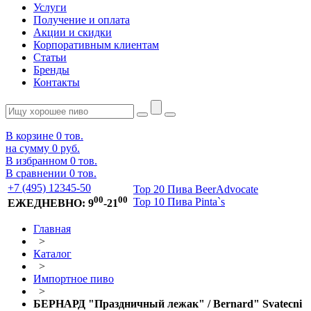
Услуги
Получение и оплата
Акции и скидки
Корпоративным клиентам
Статьи
Бренды
Контакты
В корзине
0
тов.
на сумму
0 руб.
В избранном
0
тов.
В сравнении
0
тов.
+7 (495) 12345-50
Top 20 Пива BeerAdvocate
00
00
Top 10 Пива Pinta`s
ЕЖЕДНЕВНО: 9
-21
Главная
>
Каталог
>
Импортное пиво
>
БЕРНАРД "Праздничный лежак" / Bernard" Svatecni