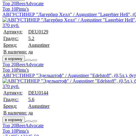
Top 20
BeerAdvocate
Top 10
Pinta’s
АВГУСТИНЕР "Лагербир Хелл" / Augustiner "Lagerbier Hell", (0,
370 руб.
Артикул:
DEU0129
Градус:
5.2
Бренд:
Augustiner
В наличии:
да
в корзину
Top 20
BeerAdvocate
Top 10
Pinta’s
АВГУСТИНЕР "Эдельштоф" / Augustiner "Edelstoff", (0,5л.), бут
370 руб.
Артикул:
DEU0144
Градус:
5.6
Бренд:
Augustiner
В наличии:
да
в корзину
Top 20
BeerAdvocate
Top 10
Pinta’s