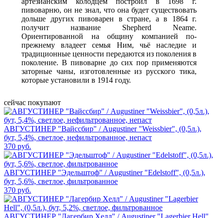
артезианским колодцем построил в 1698 г.
пивоварню, он не знал, что она будет существовать
дольше других пивоварен в стране, а в 1864 г.
получит название Shepherd Neame.
Ориентированной на общину компанией по-
прежнему владеет семья Ним, чьё наследие и
традиционные ценности передаются из поколения в
поколение. В пивоварне до сих пор применяются
заторные чаны, изготовленные из русского тика,
которые установили в 1914 году.
сейчас покупают
АВГУСТИНЕР "Вайссбир" / Augustiner "Weissbier", (0,5л.),
бут, 5,4%, светлое, нефильтрованное, непаст
370 руб.
АВГУСТИНЕР "Эдельштоф" / Augustiner "Edelstoff", (0,5л.),
бут, 5,6%, светлое, фильтрованное
370 руб.
АВГУСТИНЕР "Лагербир Хелл" / Augustiner "Lagerbier Hell",