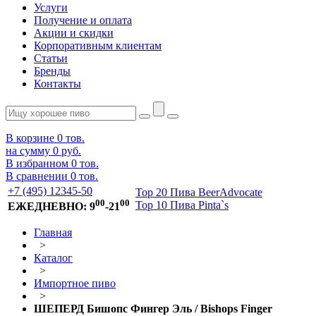
Услуги
Получение и оплата
Акции и скидки
Корпоративным клиентам
Статьи
Бренды
Контакты
В корзине
0
тов.
на сумму
0 руб.
В избранном
0
тов.
В сравнении
0
тов.
+7 (495) 12345-50
Top 20 Пива BeerAdvocate
00
00
Top 10 Пива Pinta`s
ЕЖЕДНЕВНО: 9
-21
Главная
>
Каталог
>
Импортное пиво
>
ШЕПЕРД Бишопс Фингер Эль / Bishops Finger