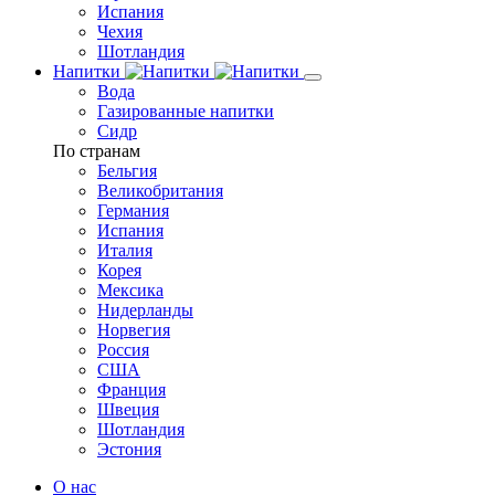
Испания
Чехия
Шотландия
Напитки
Вода
Газированные напитки
Сидр
По странам
Бельгия
Великобритания
Германия
Испания
Италия
Корея
Мексика
Нидерланды
Норвегия
Россия
США
Франция
Швеция
Шотландия
Эстония
О нас