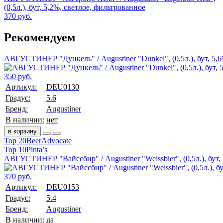
(0,5л.), бут, 5,2%, светлое, фильтрованное
370 руб.
Рекомендуем
АВГУСТИНЕР "Дункель" / Augustiner "Dunkel", (0,5л.), бут, 5,
350 руб.
Артикул:
DEU0130
Градус:
5.6
Бренд:
Augustiner
В наличии:
нет
в корзину
Top 20
BeerAdvocate
Top 10
Pinta’s
АВГУСТИНЕР "Вайссбир" / Augustiner "Weissbier", (0,5л.), бут,
370 руб.
Артикул:
DEU0153
Градус:
5.4
Бренд:
Augustiner
В наличии:
да