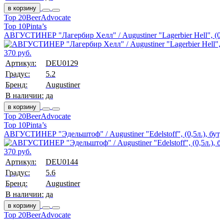
в корзину
Top 20
BeerAdvocate
Top 10
Pinta’s
АВГУСТИНЕР "Лагербир Хелл" / Augustiner "Lagerbier Hell", (0,
370 руб.
Артикул:
DEU0129
Градус:
5.2
Бренд:
Augustiner
В наличии:
да
в корзину
Top 20
BeerAdvocate
Top 10
Pinta’s
АВГУСТИНЕР "Эдельштоф" / Augustiner "Edelstoff", (0,5л.), бут
370 руб.
Артикул:
DEU0144
Градус:
5.6
Бренд:
Augustiner
В наличии:
да
в корзину
Top 20
BeerAdvocate