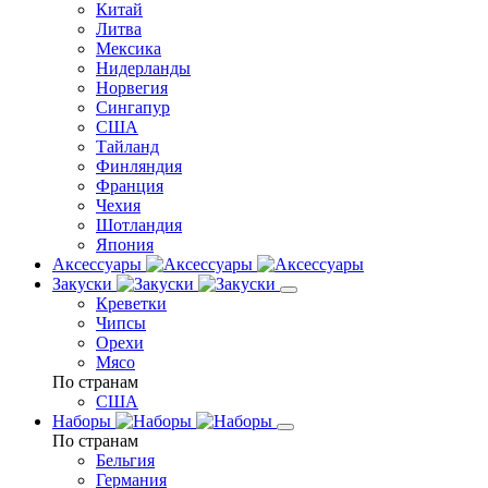
Китай
Литва
Мексика
Нидерланды
Норвегия
Сингапур
США
Тайланд
Финляндия
Франция
Чехия
Шотландия
Япония
Аксессуары
Закуски
Креветки
Чипсы
Орехи
Мясо
По странам
США
Наборы
По странам
Бельгия
Германия