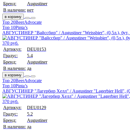
Бренд:
Augustiner
В наличии:
нет
в корзину
Top 20
BeerAdvocate
Top 10
Pinta’s
АВГУСТИНЕР "Вайссбир" / Augustiner "Weissbier", (0,5л.), бут,
370 руб.
Артикул:
DEU0153
Градус:
5.4
Бренд:
Augustiner
В наличии:
да
в корзину
Top 20
BeerAdvocate
Top 10
Pinta’s
АВГУСТИНЕР "Лагербир Хелл" / Augustiner "Lagerbier Hell", (0,
370 руб.
Артикул:
DEU0129
Градус:
5.2
Бренд:
Augustiner
В наличии:
да