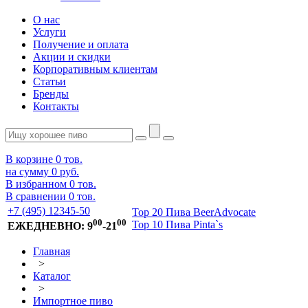
О нас
Услуги
Получение и оплата
Акции и скидки
Корпоративным клиентам
Статьи
Бренды
Контакты
В корзине
0
тов.
на сумму
0 руб.
В избранном
0
тов.
В сравнении
0
тов.
+7 (495) 12345-50
Top 20 Пива BeerAdvocate
00
00
Top 10 Пива Pinta`s
ЕЖЕДНЕВНО: 9
-21
Главная
>
Каталог
>
Импортное пиво