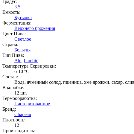
Градус:
3.5
Емкость:
Бутылка
Ферментация:
Верхнего брожения
Цвет Пива:
Светлое
Страна:
Бельгия
Тип Пива:
Ale
,
Lambic
Температура Cервировки:
6-10 °С
Состав:
Вода, ячменный солод, пшеница, хме дрожжи, сахар, сли
В коробке:
12 шт.
Термообработка:
Пастеризованное
Бренд:
Chapeau
Плотность:
12
Производитель: