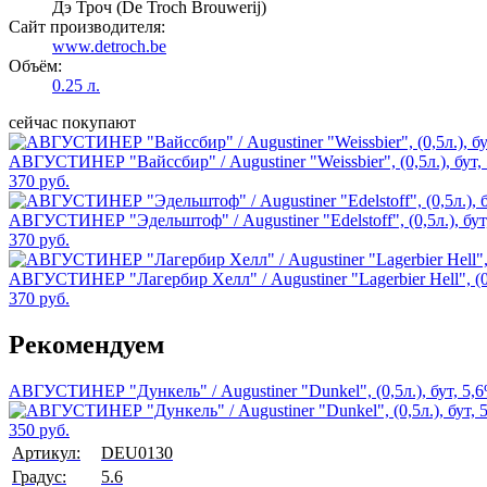
Дэ Троч (De Troch Brouwerij)
Сайт производителя:
www.detroch.be
Объём:
0.25 л.
сейчас покупают
АВГУСТИНЕР "Вайссбир" / Augustiner "Weissbier", (0,5л.), бут,
370 руб.
АВГУСТИНЕР "Эдельштоф" / Augustiner "Edelstoff", (0,5л.), бут
370 руб.
АВГУСТИНЕР "Лагербир Хелл" / Augustiner "Lagerbier Hell", (0,
370 руб.
Рекомендуем
АВГУСТИНЕР "Дункель" / Augustiner "Dunkel", (0,5л.), бут, 5,
350 руб.
Артикул:
DEU0130
Градус:
5.6