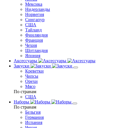
Мексика
Нидерланды
Норвегия
Сингапур
США
Тайланд
Финляндия
Франция
Чехия
Шотландия
Япония
Аксессуары
Закуски
Креветки
Чипсы
Орехи
Мясо
По странам
США
Наборы
По странам
Бельгия
Германия
Испания
Чехия