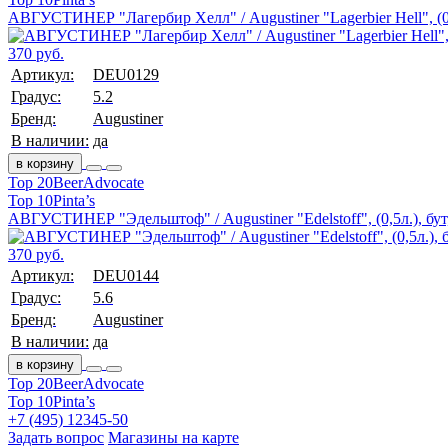
АВГУСТИНЕР "Лагербир Хелл" / Augustiner "Lagerbier Hell", (0,
370 руб.
Артикул:
DEU0129
Градус:
5.2
Бренд:
Augustiner
В наличии:
да
в корзину
Top 20
BeerAdvocate
Top 10
Pinta’s
АВГУСТИНЕР "Эдельштоф" / Augustiner "Edelstoff", (0,5л.), бут
370 руб.
Артикул:
DEU0144
Градус:
5.6
Бренд:
Augustiner
В наличии:
да
в корзину
Top 20
BeerAdvocate
Top 10
Pinta’s
+7 (495) 12345-50
Задать вопрос
Магазины на карте