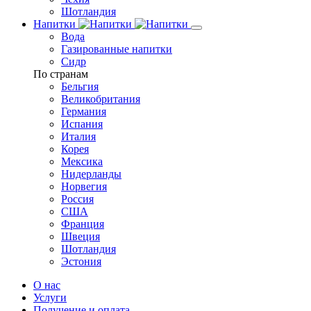
Шотландия
Напитки
Вода
Газированные напитки
Сидр
По странам
Бельгия
Великобритания
Германия
Испания
Италия
Корея
Мексика
Нидерланды
Норвегия
Россия
США
Франция
Швеция
Шотландия
Эстония
О нас
Услуги
Получение и оплата