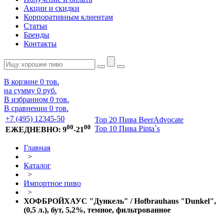
Акции и скидки
Корпоративным клиентам
Статьи
Бренды
Контакты
В корзине
0
тов.
на сумму
0 руб.
В избранном
0
тов.
В сравнении
0
тов.
+7 (495) 12345-50
Top 20 Пива BeerAdvocate
00
00
Top 10 Пива Pinta`s
ЕЖЕДНЕВНО: 9
-21
Главная
>
Каталог
>
Импортное пиво
>
ХОФБРОЙХАУС "Дункель" / Hofbrauhaus "Dunkel",
(0,5 л.), бут, 5,2%, темное, фильтрованное