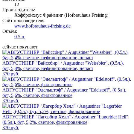
12
Производитель:
Хофбройхаус Фрайзинг (Hofbrauhaus Freising)
Сайт производителя:
www.hofbrauhaus-freising.de
Объём:
0.5 л.
сейчас покупают
АВГУСТИНЕР "Вайссбир" / Augustiner "Weissbier", (0,5л.),
бут, 5,4%, светлое, нефильтрованное, непаст
370 руб.
АВГУСТИНЕР "Эдельштоф" / Augustiner "Edelstoff", (0,5л.),
бут, 5,6%, светлое, фильтрованное
370 руб.
АВГУСТИНЕР "Лагербир Хелл" / Augustiner "Lagerbier Hell",
(0,5л.), бут, 5,2%, светлое, фильтрованное
370 руб.