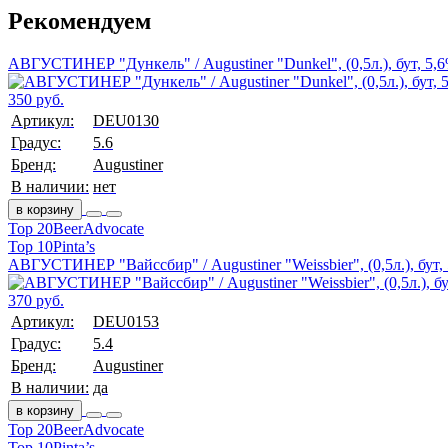
Рекомендуем
АВГУСТИНЕР "Дункель" / Augustiner "Dunkel", (0,5л.), бут, 5,
350 руб.
Артикул:
DEU0130
Градус:
5.6
Бренд:
Augustiner
В наличии:
нет
в корзину
Top 20
BeerAdvocate
Top 10
Pinta’s
АВГУСТИНЕР "Вайссбир" / Augustiner "Weissbier", (0,5л.), бут,
370 руб.
Артикул:
DEU0153
Градус:
5.4
Бренд:
Augustiner
В наличии:
да
в корзину
Top 20
BeerAdvocate
Top 10
Pinta’s