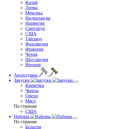
Китай
Литва
Мексика
Нидерланды
Норвегия
Сингапур
США
Тайланд
Финляндия
Франция
Чехия
Шотландия
Япония
Аксессуары
Закуски
Креветки
Чипсы
Орехи
Мясо
По странам
США
Наборы
По странам
Бельгия