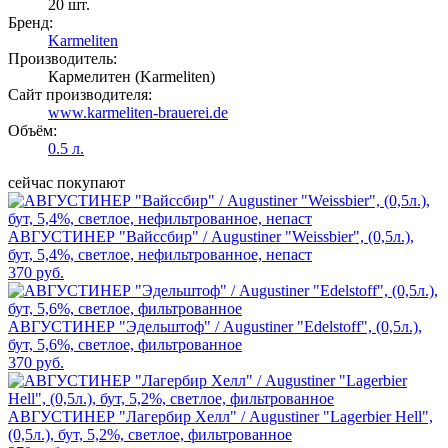
20 шт.
Бренд:
Karmeliten
Производитель:
Кармелитен (Karmeliten)
Сайт производителя:
www.karmeliten-brauerei.de
Объём:
0.5 л.
сейчас покупают
АВГУСТИНЕР "Вайссбир" / Augustiner "Weissbier", (0,5л.),
бут, 5,4%, светлое, нефильтрованное, непаст
370 руб.
АВГУСТИНЕР "Эдельштоф" / Augustiner "Edelstoff", (0,5л.),
бут, 5,6%, светлое, фильтрованное
370 руб.
АВГУСТИНЕР "Лагербир Хелл" / Augustiner "Lagerbier Hell",
(0,5л.), бут, 5,2%, светлое, фильтрованное