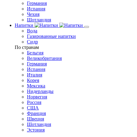
Германия
Испания
Чехия
Шотландия
Напитки
Вода
Газированные напитки
Сидр
По странам
Бельгия
Великобритания
Германия
Испания
Италия
Корея
Мексика
Нидерланды
Норвегия
Россия
США
Франция
Швеция
Шотландия
Эстония