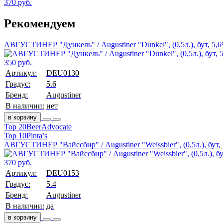
370 руб.
Рекомендуем
АВГУСТИНЕР "Дункель" / Augustiner "Dunkel", (0,5л.), бут, 5,
350 руб.
Артикул:
DEU0130
Градус:
5.6
Бренд:
Augustiner
В наличии:
нет
в корзину
Top 20
BeerAdvocate
Top 10
Pinta’s
АВГУСТИНЕР "Вайссбир" / Augustiner "Weissbier", (0,5л.), бут,
370 руб.
Артикул:
DEU0153
Градус:
5.4
Бренд:
Augustiner
В наличии:
да
в корзину