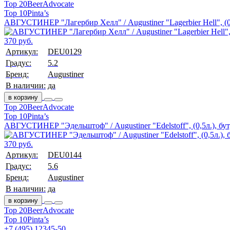
Top 20
BeerAdvocate
Top 10
Pinta’s
АВГУСТИНЕР "Лагербир Хелл" / Augustiner "Lagerbier Hell", (0,
370 руб.
Артикул:
DEU0129
Градус:
5.2
Бренд:
Augustiner
В наличии:
да
в корзину
Top 20
BeerAdvocate
Top 10
Pinta’s
АВГУСТИНЕР "Эдельштоф" / Augustiner "Edelstoff", (0,5л.), бут
370 руб.
Артикул:
DEU0144
Градус:
5.6
Бренд:
Augustiner
В наличии:
да
в корзину
Top 20
BeerAdvocate
Top 10
Pinta’s
+7 (495) 12345-50