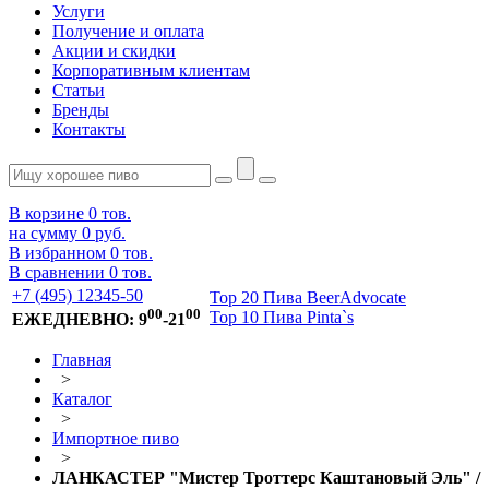
Услуги
Получение и оплата
Акции и скидки
Корпоративным клиентам
Статьи
Бренды
Контакты
В корзине
0
тов.
на сумму
0 руб.
В избранном
0
тов.
В сравнении
0
тов.
+7 (495) 12345-50
Top 20 Пива BeerAdvocate
00
00
Top 10 Пива Pinta`s
ЕЖЕДНЕВНО: 9
-21
Главная
>
Каталог
>
Импортное пиво
>
ЛАНКАСТЕР "Мистер Троттерс Каштановый Эль" /