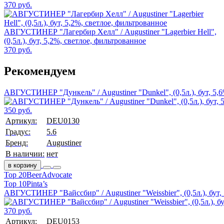
370 руб.
АВГУСТИНЕР "Лагербир Хелл" / Augustiner "Lagerbier Hell",
(0,5л.), бут, 5,2%, светлое, фильтрованное
370 руб.
Рекомендуем
АВГУСТИНЕР "Дункель" / Augustiner "Dunkel", (0,5л.), бут, 5,
350 руб.
Артикул:
DEU0130
Градус:
5.6
Бренд:
Augustiner
В наличии:
нет
в корзину
Top 20
BeerAdvocate
Top 10
Pinta’s
АВГУСТИНЕР "Вайссбир" / Augustiner "Weissbier", (0,5л.), бут,
370 руб.
Артикул:
DEU0153