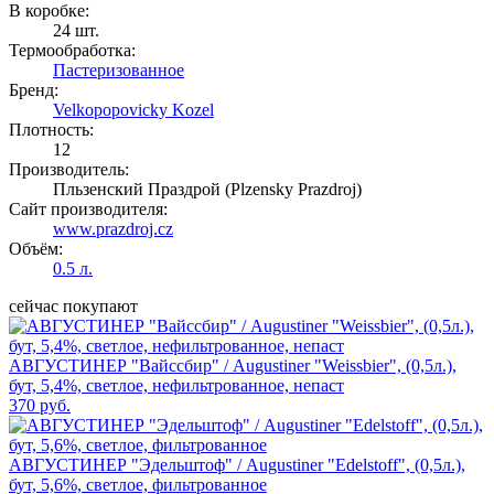
В коробке:
24 шт.
Термообработка:
Пастеризованное
Бренд:
Velkopopovicky Kozel
Плотность:
12
Производитель:
Пльзенский Праздрой (Plzensky Prazdroj)
Сайт производителя:
www.prazdroj.cz
Объём:
0.5 л.
сейчас покупают
АВГУСТИНЕР "Вайссбир" / Augustiner "Weissbier", (0,5л.),
бут, 5,4%, светлое, нефильтрованное, непаст
370 руб.
АВГУСТИНЕР "Эдельштоф" / Augustiner "Edelstoff", (0,5л.),
бут, 5,6%, светлое, фильтрованное