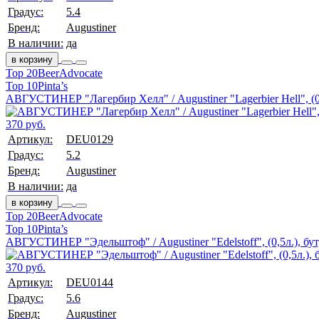
Градус:
5.4
Бренд:
Augustiner
В наличии:
да
в корзину
Top 20
BeerAdvocate
Top 10
Pinta’s
АВГУСТИНЕР "Лагербир Хелл" / Augustiner "Lagerbier Hell", (0,
370 руб.
Артикул:
DEU0129
Градус:
5.2
Бренд:
Augustiner
В наличии:
да
в корзину
Top 20
BeerAdvocate
Top 10
Pinta’s
АВГУСТИНЕР "Эдельштоф" / Augustiner "Edelstoff", (0,5л.), бут
370 руб.
Артикул:
DEU0144
Градус:
5.6
Бренд:
Augustiner