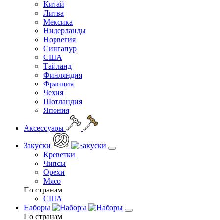
Китай
Литва
Мексика
Нидерланды
Норвегия
Сингапур
США
Тайланд
Финляндия
Франция
Чехия
Шотландия
Япония
Аксессуары
Закуски
Креветки
Чипсы
Орехи
Мясо
По странам
США
Наборы
По странам