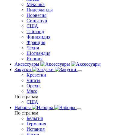
Мексика
Нидерланды
Норвегия
Сингапур
США
Тайланд
Финляндия
Франция
Чехия
Шотландия
Япония
Аксессуары
Закуски
Креветки
Чипсы
Орехи
Мясо
По странам
США
Наборы
По странам
Бельгия
Германия
Испания
Чехия