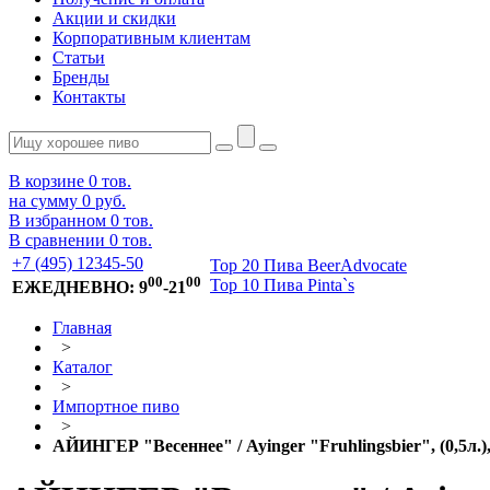
Акции и скидки
Корпоративным клиентам
Статьи
Бренды
Контакты
В корзине
0
тов.
на сумму
0 руб.
В избранном
0
тов.
В сравнении
0
тов.
+7 (495) 12345-50
Top 20 Пива BeerAdvocate
00
00
Top 10 Пива Pinta`s
ЕЖЕДНЕВНО: 9
-21
Главная
>
Каталог
>
Импортное пиво
>
АЙИНГЕР "Весеннее" / Ayinger "Fruhlingsbier", (0,5л.)