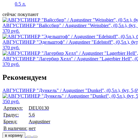
0.5 л.
сейчас покупают
АВГУСТИНЕР "Вайссбир" / Augustiner "Weissbier", (0,5л.), бут,
370 руб.
АВГУСТИНЕР "Эдельштоф" / Augustiner "Edelstoff", (0,5л.), бут
370 руб.
АВГУСТИНЕР "Лагербир Хелл" / Augustiner "Lagerbier Hell", (0,
370 руб.
Рекомендуем
АВГУСТИНЕР "Дункель" / Augustiner "Dunkel", (0,5л.), бут, 5,
350 руб.
Артикул:
DEU0130
Градус:
5.6
Бренд:
Augustiner
В наличии:
нет
в корзину