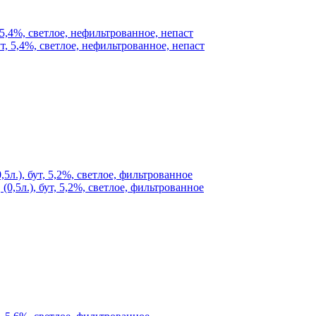
 5,4%, светлое, нефильтрованное, непаст
5л.), бут, 5,2%, светлое, фильтрованное