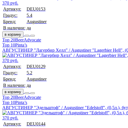
370 руб.
Артикул:
DEU0153
Градус:
5.4
Бренд:
Augustiner
В наличии:
да
в корзину
Top 20
BeerAdvocate
Top 10
Pinta’s
АВГУСТИНЕР "Лагербир Хелл" / Augustiner "Lagerbier Hell", (0,
370 руб.
Артикул:
DEU0129
Градус:
5.2
Бренд:
Augustiner
В наличии:
да
в корзину
Top 20
BeerAdvocate
Top 10
Pinta’s
АВГУСТИНЕР "Эдельштоф" / Augustiner "Edelstoff", (0,5л.), бут
370 руб.
Артикул:
DEU0144