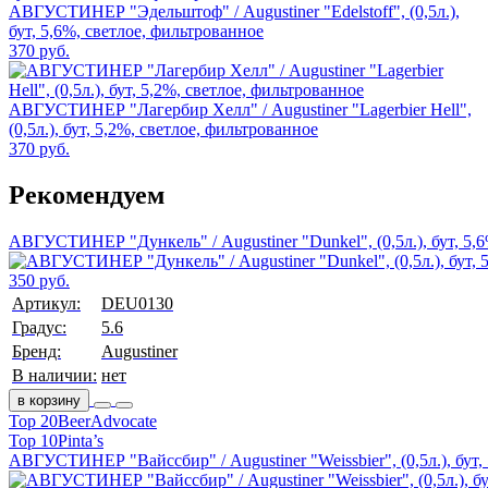
АВГУСТИНЕР "Эдельштоф" / Augustiner "Edelstoff", (0,5л.),
бут, 5,6%, светлое, фильтрованное
370 руб.
АВГУСТИНЕР "Лагербир Хелл" / Augustiner "Lagerbier Hell",
(0,5л.), бут, 5,2%, светлое, фильтрованное
370 руб.
Рекомендуем
АВГУСТИНЕР "Дункель" / Augustiner "Dunkel", (0,5л.), бут, 5,
350 руб.
Артикул:
DEU0130
Градус:
5.6
Бренд:
Augustiner
В наличии:
нет
в корзину
Top 20
BeerAdvocate
Top 10
Pinta’s
АВГУСТИНЕР "Вайссбир" / Augustiner "Weissbier", (0,5л.), бут,