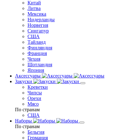
Китай
Литва
Мексика
Нидерланды
Норвегия
Сингапур
США
Тайланд
Финляндия
Франция
Чехия
Шотландия
Япония
Аксессуары
Закуски
Креветки
Чипсы
Орехи
Мясо
По странам
США
Наборы
По странам
Бельгия
Германия