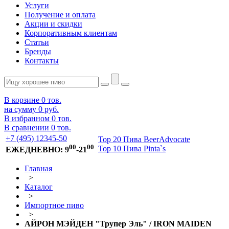
Услуги
Получение и оплата
Акции и скидки
Корпоративным клиентам
Статьи
Бренды
Контакты
В корзине
0
тов.
на сумму
0 руб.
В избранном
0
тов.
В сравнении
0
тов.
+7 (495) 12345-50
Top 20 Пива BeerAdvocate
00
00
Top 10 Пива Pinta`s
ЕЖЕДНЕВНО: 9
-21
Главная
>
Каталог
>
Импортное пиво
>
АЙРОН МЭЙДЕН "Трупер Эль" / IRON MAIDEN