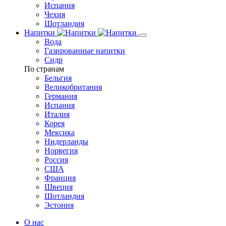
Испания
Чехия
Шотландия
Напитки
Вода
Газированные напитки
Сидр
По странам
Бельгия
Великобритания
Германия
Испания
Италия
Корея
Мексика
Нидерланды
Норвегия
Россия
США
Франция
Швеция
Шотландия
Эстония
О нас