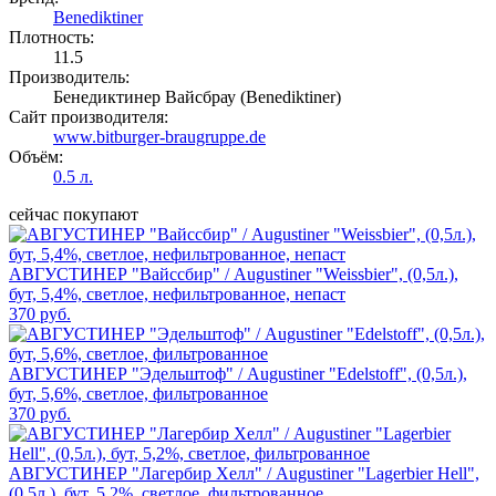
Benediktiner
Плотность:
11.5
Производитель:
Бенедиктинер Вайсбрау (Benediktiner)
Сайт производителя:
www.bitburger-braugruppe.de
Объём:
0.5 л.
сейчас покупают
АВГУСТИНЕР "Вайссбир" / Augustiner "Weissbier", (0,5л.),
бут, 5,4%, светлое, нефильтрованное, непаст
370 руб.
АВГУСТИНЕР "Эдельштоф" / Augustiner "Edelstoff", (0,5л.),
бут, 5,6%, светлое, фильтрованное
370 руб.
АВГУСТИНЕР "Лагербир Хелл" / Augustiner "Lagerbier Hell",
(0,5л.), бут, 5,2%, светлое, фильтрованное