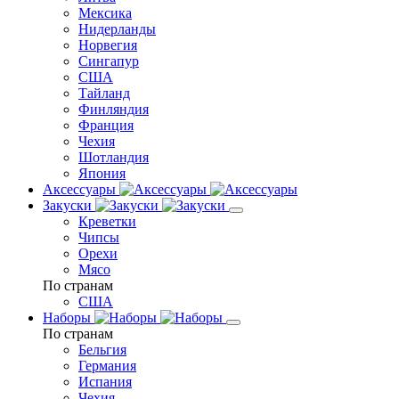
Мексика
Нидерланды
Норвегия
Сингапур
США
Тайланд
Финляндия
Франция
Чехия
Шотландия
Япония
Аксессуары
Закуски
Креветки
Чипсы
Орехи
Мясо
По странам
США
Наборы
По странам
Бельгия
Германия
Испания
Чехия