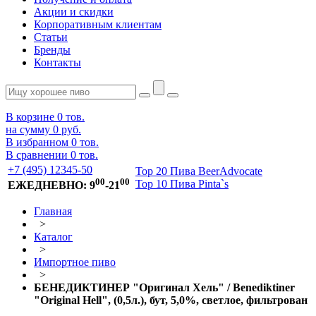
Акции и скидки
Корпоративным клиентам
Статьи
Бренды
Контакты
В корзине
0
тов.
на сумму
0 руб.
В избранном
0
тов.
В сравнении
0
тов.
+7 (495) 12345-50
Top 20 Пива BeerAdvocate
00
00
Top 10 Пива Pinta`s
ЕЖЕДНЕВНО: 9
-21
Главная
>
Каталог
>
Импортное пиво
>
БЕНЕДИКТИНЕР "Оригинал Хель" / Benediktiner
"Original Hell", (0,5л.), бут, 5,0%, светлое, фильтрован