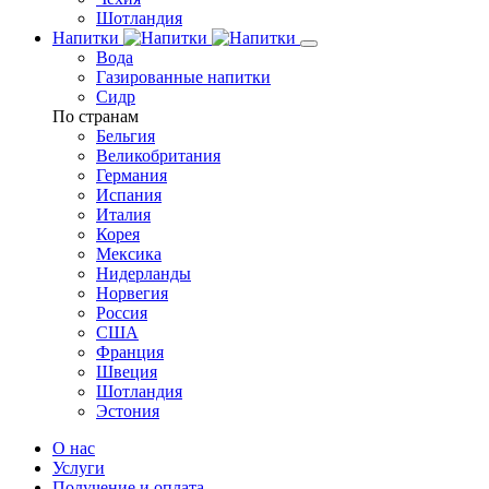
Шотландия
Напитки
Вода
Газированные напитки
Сидр
По странам
Бельгия
Великобритания
Германия
Испания
Италия
Корея
Мексика
Нидерланды
Норвегия
Россия
США
Франция
Швеция
Шотландия
Эстония
О нас
Услуги
Получение и оплата