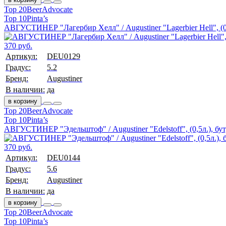
Top 20
BeerAdvocate
Top 10
Pinta’s
АВГУСТИНЕР "Лагербир Хелл" / Augustiner "Lagerbier Hell", (0,
370 руб.
Артикул:
DEU0129
Градус:
5.2
Бренд:
Augustiner
В наличии:
да
в корзину
Top 20
BeerAdvocate
Top 10
Pinta’s
АВГУСТИНЕР "Эдельштоф" / Augustiner "Edelstoff", (0,5л.), бут
370 руб.
Артикул:
DEU0144
Градус:
5.6
Бренд:
Augustiner
В наличии:
да
в корзину
Top 20
BeerAdvocate
Top 10
Pinta’s