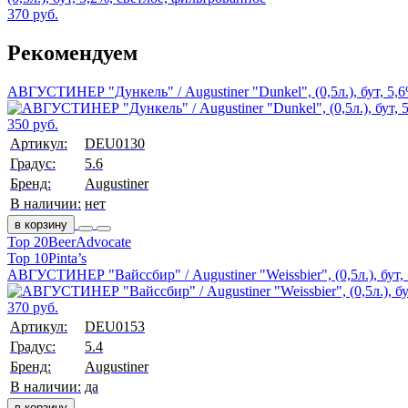
370 руб.
Рекомендуем
АВГУСТИНЕР "Дункель" / Augustiner "Dunkel", (0,5л.), бут, 5,
350 руб.
Артикул:
DEU0130
Градус:
5.6
Бренд:
Augustiner
В наличии:
нет
в корзину
Top 20
BeerAdvocate
Top 10
Pinta’s
АВГУСТИНЕР "Вайссбир" / Augustiner "Weissbier", (0,5л.), бут,
370 руб.
Артикул:
DEU0153
Градус:
5.4
Бренд:
Augustiner
В наличии:
да
в корзину