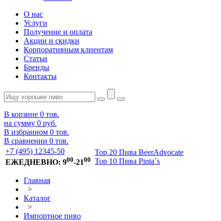
О нас
Услуги
Получение и оплата
Акции и скидки
Корпоративным клиентам
Статьи
Бренды
Контакты
В корзине
0
тов.
на сумму
0 руб.
В избранном
0
тов.
В сравнении
0
тов.
+7 (495) 12345-50
Top 20 Пива BeerAdvocate
00
00
Top 10 Пива Pinta`s
ЕЖЕДНЕВНО: 9
-21
Главная
>
Каталог
>
Импортное пиво