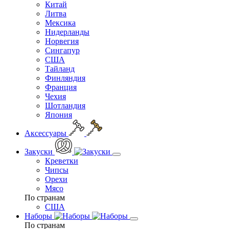
Китай
Литва
Мексика
Нидерланды
Норвегия
Сингапур
США
Тайланд
Финляндия
Франция
Чехия
Шотландия
Япония
Аксессуары
Закуски
Креветки
Чипсы
Орехи
Мясо
По странам
США
Наборы
По странам