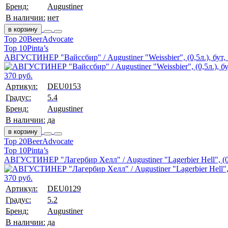
Бренд:
Augustiner
В наличии:
нет
в корзину
Top 20
BeerAdvocate
Top 10
Pinta’s
АВГУСТИНЕР "Вайссбир" / Augustiner "Weissbier", (0,5л.), бут,
370 руб.
Артикул:
DEU0153
Градус:
5.4
Бренд:
Augustiner
В наличии:
да
в корзину
Top 20
BeerAdvocate
Top 10
Pinta’s
АВГУСТИНЕР "Лагербир Хелл" / Augustiner "Lagerbier Hell", (0,
370 руб.
Артикул:
DEU0129
Градус:
5.2
Бренд:
Augustiner
В наличии:
да