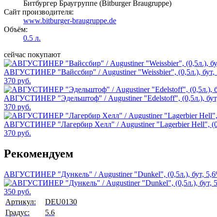
Битбургер Браугруппе (Bitburger Braugruppe)
Сайт производителя:
www.bitburger-braugruppe.de
Объём:
0.5 л.
сейчас покупают
АВГУСТИНЕР "Вайссбир" / Augustiner "Weissbier", (0,5л.), бут,
370 руб.
АВГУСТИНЕР "Эдельштоф" / Augustiner "Edelstoff", (0,5л.), бут
370 руб.
АВГУСТИНЕР "Лагербир Хелл" / Augustiner "Lagerbier Hell", (0,
370 руб.
Рекомендуем
АВГУСТИНЕР "Дункель" / Augustiner "Dunkel", (0,5л.), бут, 5,
350 руб.
Артикул:
DEU0130
Градус:
5.6