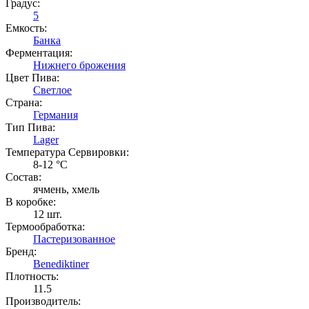
Градус:
5
Емкость:
Банка
Ферментация:
Нижнего брожения
Цвет Пива:
Светлое
Страна:
Германия
Тип Пива:
Lager
Температура Cервировки:
8-12 °С
Состав:
ячмень, хмель
В коробке:
12 шт.
Термообработка:
Пастеризованное
Бренд:
Benediktiner
Плотность:
11.5
Производитель: