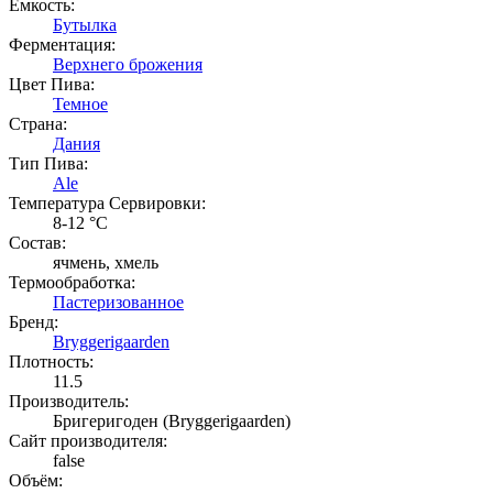
Емкость:
Бутылка
Ферментация:
Верхнего брожения
Цвет Пива:
Темное
Страна:
Дания
Тип Пива:
Ale
Температура Cервировки:
8-12 °С
Состав:
ячмень, хмель
Термообработка:
Пастеризованное
Бренд:
Bryggerigaarden
Плотность:
11.5
Производитель:
Бригеригоден (Bryggerigaarden)
Сайт производителя:
false
Объём: