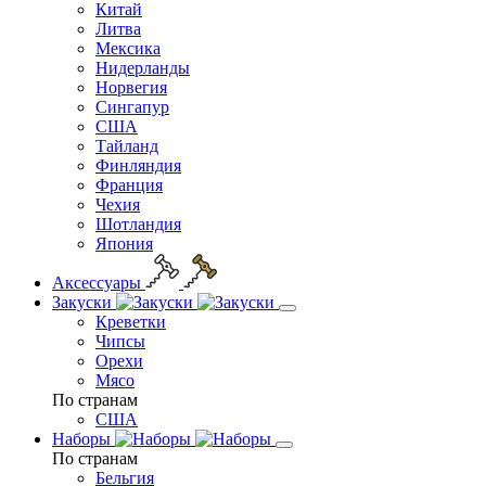
Китай
Литва
Мексика
Нидерланды
Норвегия
Сингапур
США
Тайланд
Финляндия
Франция
Чехия
Шотландия
Япония
Аксессуары
Закуски
Креветки
Чипсы
Орехи
Мясо
По странам
США
Наборы
По странам
Бельгия