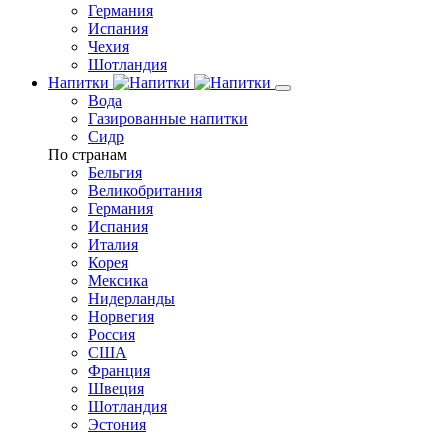
Германия
Испания
Чехия
Шотландия
Напитки
Вода
Газированные напитки
Сидр
По странам
Бельгия
Великобритания
Германия
Испания
Италия
Корея
Мексика
Нидерланды
Норвегия
Россия
США
Франция
Швеция
Шотландия
Эстония