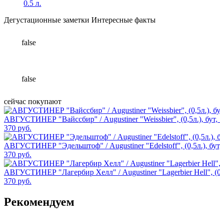
0.5 л.
Дегустационные заметки
Интересные факты
false
false
сейчас покупают
АВГУСТИНЕР "Вайссбир" / Augustiner "Weissbier", (0,5л.), бут,
370 руб.
АВГУСТИНЕР "Эдельштоф" / Augustiner "Edelstoff", (0,5л.), бут
370 руб.
АВГУСТИНЕР "Лагербир Хелл" / Augustiner "Lagerbier Hell", (0,
370 руб.
Рекомендуем