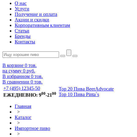
О нас
Услуги
Получение и оплата
Акции и скидки
Корпоративным клиентам
Статьи
Бренды
Контакты
В корзине
0
тов.
на сумму
0 руб.
В избранном
0
тов.
В сравнении
0
тов.
+7 (495) 12345-50
Top 20 Пива BeerAdvocate
00
00
Top 10 Пива Pinta`s
ЕЖЕДНЕВНО: 9
-21
Главная
>
Каталог
>
Импортное пиво
>