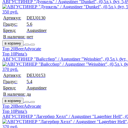
АВГУСТИНЕР "Дункель" / Augustiner "Dunkel", (0,5л.), бут, 5,
350 руб.
Артикул:
DEU0130
Градус:
5.6
Бренд:
Augustiner
В наличии:
нет
в корзину
Top 20
BeerAdvocate
Top 10
Pinta’s
АВГУСТИНЕР "Вайссбир" / Augustiner "Weissbier", (0,5л.), бут,
370 руб.
Артикул:
DEU0153
Градус:
5.4
Бренд:
Augustiner
В наличии:
да
в корзину
Top 20
BeerAdvocate
Top 10
Pinta’s
АВГУСТИНЕР "Лагербир Хелл" / Augustiner "Lagerbier Hell", (0,
370 руб.