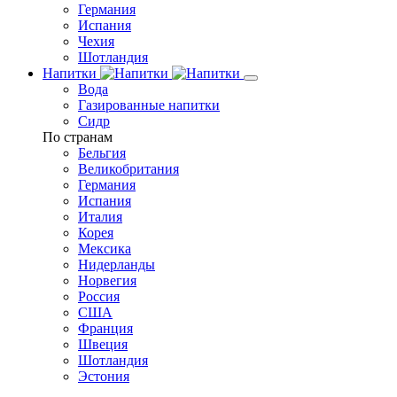
Германия
Испания
Чехия
Шотландия
Напитки
Вода
Газированные напитки
Сидр
По странам
Бельгия
Великобритания
Германия
Испания
Италия
Корея
Мексика
Нидерланды
Норвегия
Россия
США
Франция
Швеция
Шотландия
Эстония