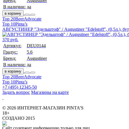
Бренд:
Augustiner
В наличии:
да
в корзину
Top 20
BeerAdvocate
Top 10
Pinta’s
АВГУСТИНЕР "Эдельштоф" / Augustiner "Edelstoff", (0,5л.), бут
370 руб.
Артикул:
DEU0144
Градус:
5.6
Бренд:
Augustiner
В наличии:
да
в корзину
Top 20
BeerAdvocate
Top 10
Pinta’s
+7 (495) 12345-50
Задать вопрос
Магазины на карте
© 2026 ИНТЕРНЕТ-МАГАЗИН PINTA’S
18+
СОЗДАНО 2015
Сайт содержит информацию только для лиц