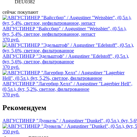
DEU0382
сейчас покупают
АВГУСТИНЕР "Вайссбир" / Augustiner "Weissbier", (0,5л.),
бут, 5,4%, светлое, нефильтрованное, непаст
370 руб.
АВГУСТИНЕР "Эдельштоф" / Augustiner "Edelstoff", (0,5л.),
бут, 5,6%, светлое, фильтрованное
370 руб.
АВГУСТИНЕР "Лагербир Хелл" / Augustiner "Lagerbier Hell",
(0,5л.), бут, 5,2%, светлое, фильтрованное
370 руб.
Рекомендуем
АВГУСТИНЕР "Дункель" / Augustiner "Dunkel", (0,5л.), бут, 5,
350 руб.