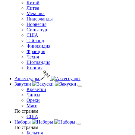
Китай
Литва
Мексика
Нидерланды
Норвегия
Сингапур
США
Тайланд
Финляндия
Франция
Чехия
Шотландия
Япония
Аксессуары
Закуски
Креветки
Чипсы
Орехи
Мясо
По странам
США
Наборы
По странам
Бельгия