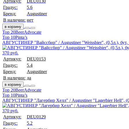
Артикул:
DEU0130
Градус:
5.6
Бренд:
Augustiner
В наличии:
нет
в корзину
Top 20
BeerAdvocate
Top 10
Pinta’s
АВГУСТИНЕР "Вайссбир" / Augustiner "Weissbier", (0,5л.), бут,
370 руб.
Артикул:
DEU0153
Градус:
5.4
Бренд:
Augustiner
В наличии:
да
в корзину
Top 20
BeerAdvocate
Top 10
Pinta’s
АВГУСТИНЕР "Лагербир Хелл" / Augustiner "Lagerbier Hell", (0,
370 руб.
Артикул:
DEU0129
Градус:
5.2