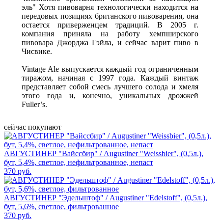
эль" Хотя пивоварня технологически находится на
передовых позициях британского пивоварения, она
остается приверженцем традиций. В 2005 г.
компания приняла на работу хемпширского
пивовара Джорджа Гэйла, и сейчас варит пиво в
Чисвике.
Vintage Ale выпускается каждый год ограниченным
тиражом, начиная с 1997 года. Каждый винтаж
представляет собой смесь лучшего солода и хмеля
этого года и, конечно, уникальных дрожжей
Fuller’s.
сейчас покупают
АВГУСТИНЕР "Вайссбир" / Augustiner "Weissbier", (0,5л.),
бут, 5,4%, светлое, нефильтрованное, непаст
370 руб.
АВГУСТИНЕР "Эдельштоф" / Augustiner "Edelstoff", (0,5л.),
бут, 5,6%, светлое, фильтрованное
370 руб.