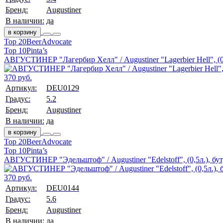
Бренд:
Augustiner
В наличии:
да
в корзину
Top 20
BeerAdvocate
Top 10
Pinta’s
АВГУСТИНЕР "Лагербир Хелл" / Augustiner "Lagerbier Hell", (0,
370 руб.
Артикул:
DEU0129
Градус:
5.2
Бренд:
Augustiner
В наличии:
да
в корзину
Top 20
BeerAdvocate
Top 10
Pinta’s
АВГУСТИНЕР "Эдельштоф" / Augustiner "Edelstoff", (0,5л.), бут
370 руб.
Артикул:
DEU0144
Градус:
5.6
Бренд:
Augustiner
В наличии:
да