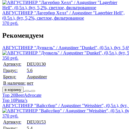
АВГУСТИНЕР "Лагербир Хелл" / Augustiner "Lagerbier Hell",
(0,5л.), бут, 5,2%, светлое, фильтрованное
370 руб.
Рекомендуем
АВГУСТИНЕР "Дункель" / Augustiner "Dunkel", (0,5л.), бут, 5,
350 руб.
Артикул:
DEU0130
Градус:
5.6
Бренд:
Augustiner
В наличии:
нет
в корзину
Top 20
BeerAdvocate
Top 10
Pinta’s
АВГУСТИНЕР "Вайссбир" / Augustiner "Weissbier", (0,5л.), бут,
370 руб.
Артикул:
DEU0153
Градус:
5.4