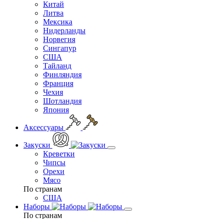
Китай
Литва
Мексика
Нидерланды
Норвегия
Сингапур
США
Тайланд
Финляндия
Франция
Чехия
Шотландия
Япония
Аксессуары
Закуски
Креветки
Чипсы
Орехи
Мясо
По странам
США
Наборы
По странам