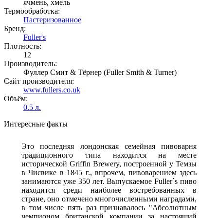
ячмень, хмель
Термообработка:
Пастеризованное
Бренд:
Fuller's
Плотность:
12
Производитель:
Фуллер Смит & Тёрнер (Fuller Smith & Turner)
Сайт производителя:
www.fullers.co.uk
Объём:
0.5 л.
Интересные факты
Это последняя лондонская семейная пивоварня
традиционного типа находится на месте
исторической Griffin Brewery, построенной у Темзы
в Чисвике в 1845 г., впрочем, пивоварением здесь
занимаются уже 350 лет. Выпускаемое Fuller`s пиво
находится среди наиболее востребованных в
стране, оно отмечено многочисленными наградами,
в том числе пять раз признавалось "Абсолютным
чемпионом британской компании за настоящий