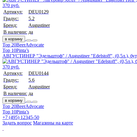
370 руб.
Артикул:
DEU0129
Градус:
5.2
Бренд:
Augustiner
В наличии:
да
в корзину
Top 20
BeerAdvocate
Top 10
Pinta’s
АВГУСТИНЕР "Эдельштоф" / Augustiner "Edelstoff", (0,5л.), бут
370 руб.
Артикул:
DEU0144
Градус:
5.6
Бренд:
Augustiner
В наличии:
да
в корзину
Top 20
BeerAdvocate
Top 10
Pinta’s
+7 (495) 12345-50
Задать вопрос
Магазины на карте