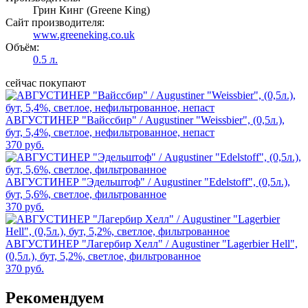
Грин Кинг (Greene King)
Сайт производителя:
www.greeneking.co.uk
Объём:
0.5 л.
сейчас покупают
АВГУСТИНЕР "Вайссбир" / Augustiner "Weissbier", (0,5л.),
бут, 5,4%, светлое, нефильтрованное, непаст
370 руб.
АВГУСТИНЕР "Эдельштоф" / Augustiner "Edelstoff", (0,5л.),
бут, 5,6%, светлое, фильтрованное
370 руб.
АВГУСТИНЕР "Лагербир Хелл" / Augustiner "Lagerbier Hell",
(0,5л.), бут, 5,2%, светлое, фильтрованное
370 руб.
Рекомендуем