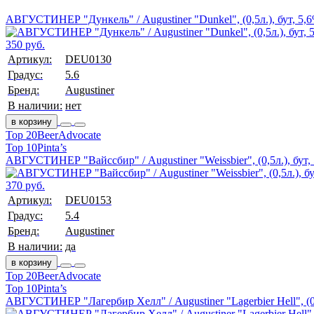
АВГУСТИНЕР "Дункель" / Augustiner "Dunkel", (0,5л.), бут, 5,
350 руб.
Артикул:
DEU0130
Градус:
5.6
Бренд:
Augustiner
В наличии:
нет
в корзину
Top 20
BeerAdvocate
Top 10
Pinta’s
АВГУСТИНЕР "Вайссбир" / Augustiner "Weissbier", (0,5л.), бут,
370 руб.
Артикул:
DEU0153
Градус:
5.4
Бренд:
Augustiner
В наличии:
да
в корзину
Top 20
BeerAdvocate
Top 10
Pinta’s
АВГУСТИНЕР "Лагербир Хелл" / Augustiner "Lagerbier Hell", (0,