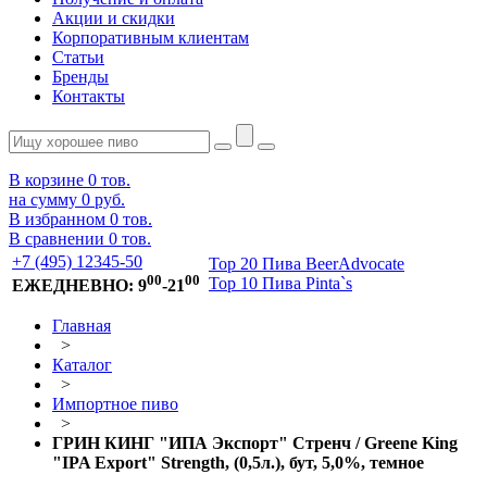
Акции и скидки
Корпоративным клиентам
Статьи
Бренды
Контакты
В корзине
0
тов.
на сумму
0 руб.
В избранном
0
тов.
В сравнении
0
тов.
+7 (495) 12345-50
Top 20 Пива BeerAdvocate
00
00
Top 10 Пива Pinta`s
ЕЖЕДНЕВНО: 9
-21
Главная
>
Каталог
>
Импортное пиво
>
ГРИН КИНГ "ИПА Экспорт" Стренч / Greene King
"IPA Export" Strength, (0,5л.), бут, 5,0%, темное