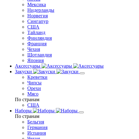
Мексика
Нидерланды
Норвегия
Сингапур
США
Тайланд
Финляндия
Франция
Чехия
Шотландия
Япония
Аксессуары
Закуски
Креветки
Чипсы
Орехи
Мясо
По странам
США
Наборы
По странам
Бельгия
Германия
Испания
Чехия