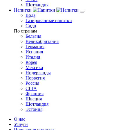
Шотландия
Напитки
Вода
Газированные напитки
Сидр
По странам
Бельгия
Великобритания
Германия
Испания
Италия
Корея
Мексика
Нидерланды
Норвегия
Россия
США
Франция
Швеция
Шотландия
Эстония
О нас
Услуги
Получение и оплата