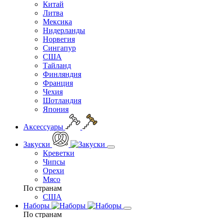
Китай
Литва
Мексика
Нидерланды
Норвегия
Сингапур
США
Тайланд
Финляндия
Франция
Чехия
Шотландия
Япония
Аксессуары
Закуски
Креветки
Чипсы
Орехи
Мясо
По странам
США
Наборы
По странам