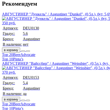
Рекомендуем
АВГУСТИНЕР "Дункель" / Augustiner "Dunkel", (0,5л.), бут, 5,
350 руб.
Артикул:
DEU0130
Градус:
5.6
Бренд:
Augustiner
В наличии:
нет
в корзину
Top 20
BeerAdvocate
Top 10
Pinta’s
АВГУСТИНЕР "Вайссбир" / Augustiner "Weissbier", (0,5л.), бут,
370 руб.
Артикул:
DEU0153
Градус:
5.4
Бренд:
Augustiner
В наличии:
да
в корзину
Top 20
BeerAdvocate
Top 10
Pinta’s