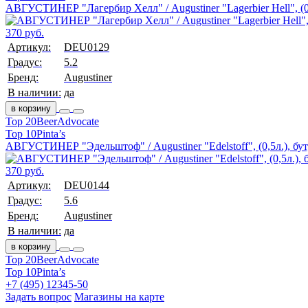
АВГУСТИНЕР "Лагербир Хелл" / Augustiner "Lagerbier Hell", (0,
370 руб.
Артикул:
DEU0129
Градус:
5.2
Бренд:
Augustiner
В наличии:
да
в корзину
Top 20
BeerAdvocate
Top 10
Pinta’s
АВГУСТИНЕР "Эдельштоф" / Augustiner "Edelstoff", (0,5л.), бут
370 руб.
Артикул:
DEU0144
Градус:
5.6
Бренд:
Augustiner
В наличии:
да
в корзину
Top 20
BeerAdvocate
Top 10
Pinta’s
+7 (495) 12345-50
Задать вопрос
Магазины на карте