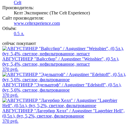
Celt
Производитель:
Келт Экспириенс (The Celt Experience)
Сайт производителя:
www.celtexperience.com
Объём:
0.5 л.
сейчас покупают
АВГУСТИНЕР "Вайссбир" / Augustiner "Weissbier", (0,5л.),
бут, 5,4%, светлое, нефильтрованное, непаст
370 руб.
АВГУСТИНЕР "Эдельштоф" / Augustiner "Edelstoff", (0,5л.),
бут, 5,6%, светлое, фильтрованное
370 руб.
АВГУСТИНЕР "Лагербир Хелл" / Augustiner "Lagerbier Hell",
(0,5л.), бут, 5,2%, светлое, фильтрованное
370 руб.