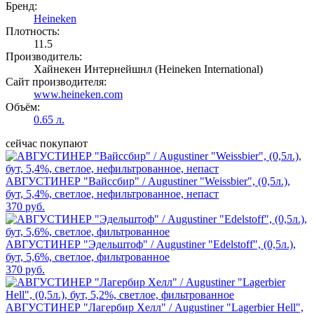
Бренд:
Heineken
Плотность:
11.5
Производитель:
Хайнекен Интернейшнл (Heineken International)
Сайт производителя:
www.heineken.com
Объём:
0.65 л.
сейчас покупают
АВГУСТИНЕР "Вайссбир" / Augustiner "Weissbier", (0,5л.),
бут, 5,4%, светлое, нефильтрованное, непаст
370 руб.
АВГУСТИНЕР "Эдельштоф" / Augustiner "Edelstoff", (0,5л.),
бут, 5,6%, светлое, фильтрованное
370 руб.
АВГУСТИНЕР "Лагербир Хелл" / Augustiner "Lagerbier Hell",