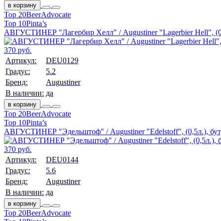
в корзину
Top 20
BeerAdvocate
Top 10
Pinta’s
АВГУСТИНЕР "Лагербир Хелл" / Augustiner "Lagerbier Hell", (0,
370 руб.
Артикул:
DEU0129
Градус:
5.2
Бренд:
Augustiner
В наличии:
да
в корзину
Top 20
BeerAdvocate
Top 10
Pinta’s
АВГУСТИНЕР "Эдельштоф" / Augustiner "Edelstoff", (0,5л.), бут
370 руб.
Артикул:
DEU0144
Градус:
5.6
Бренд:
Augustiner
В наличии:
да
в корзину
Top 20
BeerAdvocate