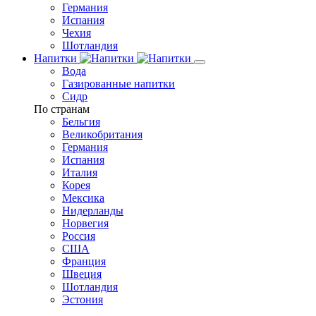
Германия
Испания
Чехия
Шотландия
Напитки
Вода
Газированные напитки
Сидр
По странам
Бельгия
Великобритания
Германия
Испания
Италия
Корея
Мексика
Нидерланды
Норвегия
Россия
США
Франция
Швеция
Шотландия
Эстония