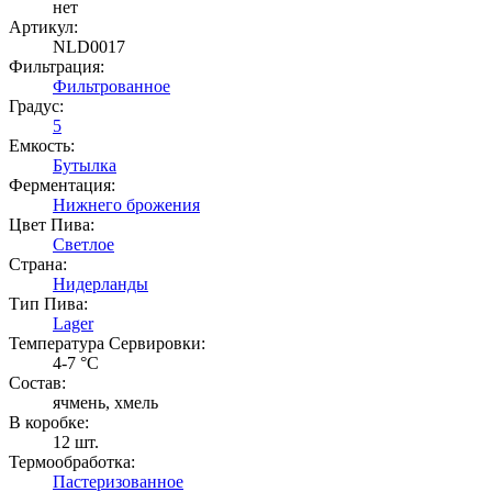
нет
Артикул:
NLD0017
Фильтрация:
Фильтрованное
Градус:
5
Емкость:
Бутылка
Ферментация:
Нижнего брожения
Цвет Пива:
Светлое
Страна:
Нидерланды
Тип Пива:
Lager
Температура Cервировки:
4-7 °С
Состав:
ячмень, хмель
В коробке:
12 шт.
Термообработка:
Пастеризованное