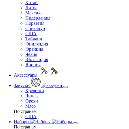
Китай
Литва
Мексика
Нидерланды
Норвегия
Сингапур
США
Тайланд
Финляндия
Франция
Чехия
Шотландия
Япония
Аксессуары
Закуски
Креветки
Чипсы
Орехи
Мясо
По странам
США
Наборы
По странам