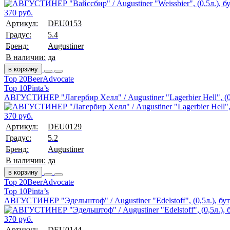
370 руб.
Артикул:
DEU0153
Градус:
5.4
Бренд:
Augustiner
В наличии:
да
в корзину
Top 20
BeerAdvocate
Top 10
Pinta’s
АВГУСТИНЕР "Лагербир Хелл" / Augustiner "Lagerbier Hell", (0,
370 руб.
Артикул:
DEU0129
Градус:
5.2
Бренд:
Augustiner
В наличии:
да
в корзину
Top 20
BeerAdvocate
Top 10
Pinta’s
АВГУСТИНЕР "Эдельштоф" / Augustiner "Edelstoff", (0,5л.), бут
370 руб.
Артикул:
DEU0144