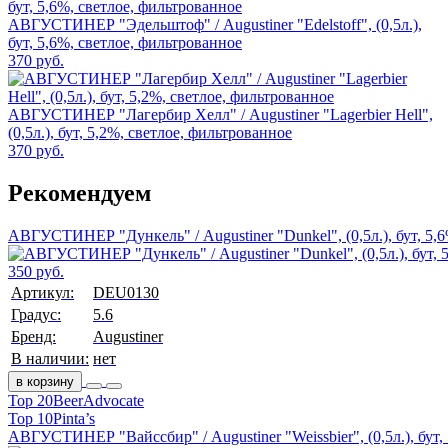
АВГУСТИНЕР "Эдельштоф" / Augustiner "Edelstoff", (0,5л.),
бут, 5,6%, светлое, фильтрованное
370 руб.
АВГУСТИНЕР "Лагербир Хелл" / Augustiner "Lagerbier Hell",
(0,5л.), бут, 5,2%, светлое, фильтрованное
370 руб.
Рекомендуем
АВГУСТИНЕР "Дункель" / Augustiner "Dunkel", (0,5л.), бут, 5,
350 руб.
Артикул:
DEU0130
Градус:
5.6
Бренд:
Augustiner
В наличии:
нет
в корзину
Top 20
BeerAdvocate
Top 10
Pinta’s
АВГУСТИНЕР "Вайссбир" / Augustiner "Weissbier", (0,5л.), бут,