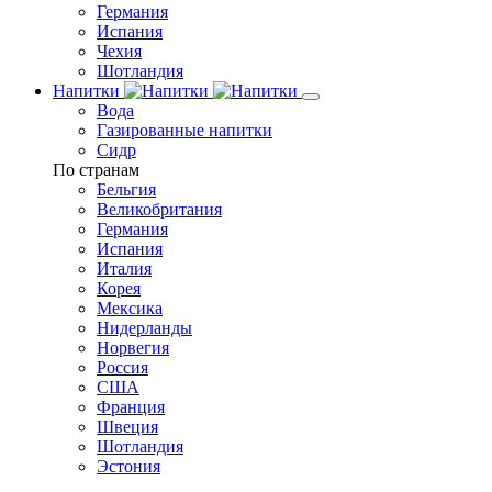
Германия
Испания
Чехия
Шотландия
Напитки
Вода
Газированные напитки
Сидр
По странам
Бельгия
Великобритания
Германия
Испания
Италия
Корея
Мексика
Нидерланды
Норвегия
Россия
США
Франция
Швеция
Шотландия
Эстония