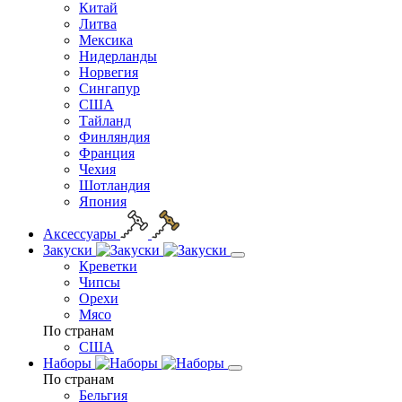
Китай
Литва
Мексика
Нидерланды
Норвегия
Сингапур
США
Тайланд
Финляндия
Франция
Чехия
Шотландия
Япония
Аксессуары
Закуски
Креветки
Чипсы
Орехи
Мясо
По странам
США
Наборы
По странам
Бельгия