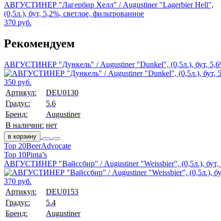
АВГУСТИНЕР "Лагербир Хелл" / Augustiner "Lagerbier Hell",
(0,5л.), бут, 5,2%, светлое, фильтрованное
370 руб.
Рекомендуем
АВГУСТИНЕР "Дункель" / Augustiner "Dunkel", (0,5л.), бут, 5,
350 руб.
Артикул:
DEU0130
Градус:
5.6
Бренд:
Augustiner
В наличии:
нет
в корзину
Top 20
BeerAdvocate
Top 10
Pinta’s
АВГУСТИНЕР "Вайссбир" / Augustiner "Weissbier", (0,5л.), бут,
370 руб.
Артикул:
DEU0153
Градус:
5.4
Бренд:
Augustiner