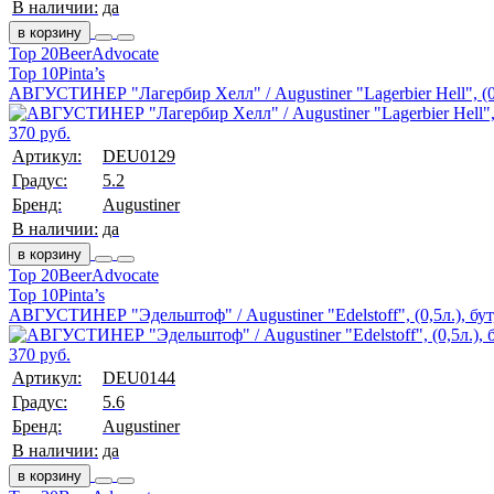
В наличии:
да
в корзину
Top 20
BeerAdvocate
Top 10
Pinta’s
АВГУСТИНЕР "Лагербир Хелл" / Augustiner "Lagerbier Hell", (0,
370 руб.
Артикул:
DEU0129
Градус:
5.2
Бренд:
Augustiner
В наличии:
да
в корзину
Top 20
BeerAdvocate
Top 10
Pinta’s
АВГУСТИНЕР "Эдельштоф" / Augustiner "Edelstoff", (0,5л.), бут
370 руб.
Артикул:
DEU0144
Градус:
5.6
Бренд:
Augustiner
В наличии:
да
в корзину