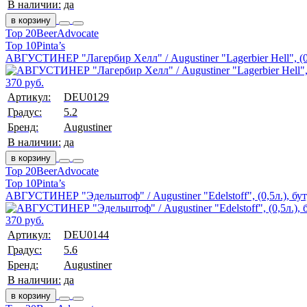
В наличии:
да
в корзину
Top 20
BeerAdvocate
Top 10
Pinta’s
АВГУСТИНЕР "Лагербир Хелл" / Augustiner "Lagerbier Hell", (0,
370 руб.
Артикул:
DEU0129
Градус:
5.2
Бренд:
Augustiner
В наличии:
да
в корзину
Top 20
BeerAdvocate
Top 10
Pinta’s
АВГУСТИНЕР "Эдельштоф" / Augustiner "Edelstoff", (0,5л.), бут
370 руб.
Артикул:
DEU0144
Градус:
5.6
Бренд:
Augustiner
В наличии:
да
в корзину