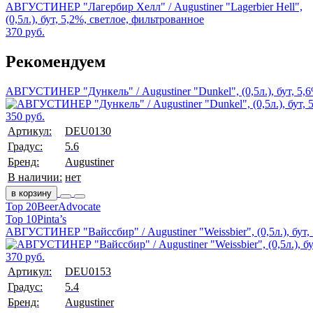
АВГУСТИНЕР "Лагербир Хелл" / Augustiner "Lagerbier Hell",
(0,5л.), бут, 5,2%, светлое, фильтрованное
370 руб.
Рекомендуем
АВГУСТИНЕР "Дункель" / Augustiner "Dunkel", (0,5л.), бут, 5,
350 руб.
Артикул:
DEU0130
Градус:
5.6
Бренд:
Augustiner
В наличии:
нет
в корзину
Top 20
BeerAdvocate
Top 10
Pinta’s
АВГУСТИНЕР "Вайссбир" / Augustiner "Weissbier", (0,5л.), бут,
370 руб.
Артикул:
DEU0153
Градус:
5.4
Бренд:
Augustiner