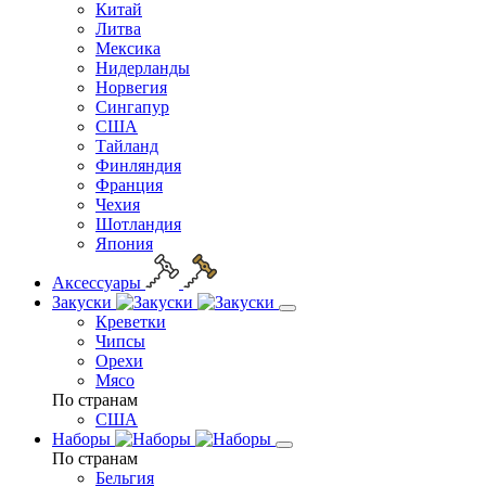
Китай
Литва
Мексика
Нидерланды
Норвегия
Сингапур
США
Тайланд
Финляндия
Франция
Чехия
Шотландия
Япония
Аксессуары
Закуски
Креветки
Чипсы
Орехи
Мясо
По странам
США
Наборы
По странам
Бельгия