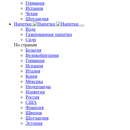
Германия
Испания
Чехия
Шотландия
Напитки
Вода
Газированные напитки
Сидр
По странам
Бельгия
Великобритания
Германия
Испания
Италия
Корея
Мексика
Нидерланды
Норвегия
Россия
США
Франция
Швеция
Шотландия
Эстония