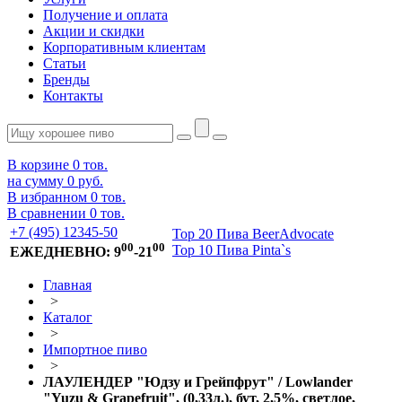
Получение и оплата
Акции и скидки
Корпоративным клиентам
Статьи
Бренды
Контакты
В корзине
0
тов.
на сумму
0 руб.
В избранном
0
тов.
В сравнении
0
тов.
+7 (495) 12345-50
Top 20 Пива BeerAdvocate
00
00
Top 10 Пива Pinta`s
ЕЖЕДНЕВНО: 9
-21
Главная
>
Каталог
>
Импортное пиво
>
ЛАУЛЕНДЕР "Юдзу и Грейпфрут" / Lowlander
"Yuzu & Grapefruit", (0,33л.), бут, 2,5%, светлое,