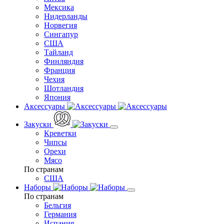
Мексика
Нидерланды
Норвегия
Сингапур
США
Тайланд
Финляндия
Франция
Чехия
Шотландия
Япония
Аксессуары
Закуски
Креветки
Чипсы
Орехи
Мясо
По странам
США
Наборы
По странам
Бельгия
Германия
Испания