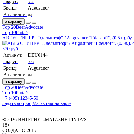
Градус:
5.2
Бренд:
Augustiner
В наличии:
да
в корзину
Top 20
BeerAdvocate
Top 10
Pinta’s
АВГУСТИНЕР "Эдельштоф" / Augustiner "Edelstoff", (0,5л.), бут
370 руб.
Артикул:
DEU0144
Градус:
5.6
Бренд:
Augustiner
В наличии:
да
в корзину
Top 20
BeerAdvocate
Top 10
Pinta’s
+7 (495) 12345-50
Задать вопрос
Магазины на карте
© 2026 ИНТЕРНЕТ-МАГАЗИН PINTA’S
18+
СОЗДАНО 2015