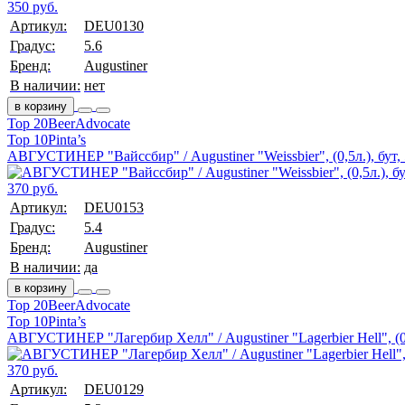
350 руб.
Артикул:
DEU0130
Градус:
5.6
Бренд:
Augustiner
В наличии:
нет
в корзину
Top 20
BeerAdvocate
Top 10
Pinta’s
АВГУСТИНЕР "Вайссбир" / Augustiner "Weissbier", (0,5л.), бут,
370 руб.
Артикул:
DEU0153
Градус:
5.4
Бренд:
Augustiner
В наличии:
да
в корзину
Top 20
BeerAdvocate
Top 10
Pinta’s
АВГУСТИНЕР "Лагербир Хелл" / Augustiner "Lagerbier Hell", (0,
370 руб.
Артикул:
DEU0129