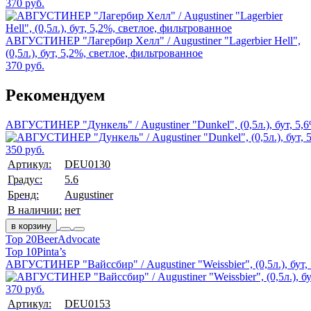
370 руб.
АВГУСТИНЕР "Лагербир Хелл" / Augustiner "Lagerbier Hell",
(0,5л.), бут, 5,2%, светлое, фильтрованное
370 руб.
Рекомендуем
АВГУСТИНЕР "Дункель" / Augustiner "Dunkel", (0,5л.), бут, 5,
350 руб.
Артикул:
DEU0130
Градус:
5.6
Бренд:
Augustiner
В наличии:
нет
в корзину
Top 20
BeerAdvocate
Top 10
Pinta’s
АВГУСТИНЕР "Вайссбир" / Augustiner "Weissbier", (0,5л.), бут,
370 руб.
Артикул:
DEU0153