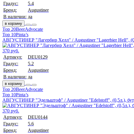
Градус:
5.4
Бренд:
Augustiner
В наличии:
да
в корзину
Top 20
BeerAdvocate
Top 10
Pinta’s
АВГУСТИНЕР "Лагербир Хелл" / Augustiner "Lagerbier Hell", (0,
370 руб.
Артикул:
DEU0129
Градус:
5.2
Бренд:
Augustiner
В наличии:
да
в корзину
Top 20
BeerAdvocate
Top 10
Pinta’s
АВГУСТИНЕР "Эдельштоф" / Augustiner "Edelstoff", (0,5л.), бут
370 руб.
Артикул:
DEU0144
Градус:
5.6
Бренд:
Augustiner