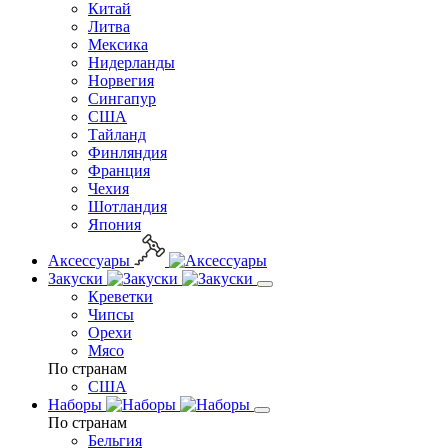
Китай
Литва
Мексика
Нидерланды
Норвегия
Сингапур
США
Тайланд
Финляндия
Франция
Чехия
Шотландия
Япония
Аксессуары
Закуски
Креветки
Чипсы
Орехи
Мясо
По странам
США
Наборы
По странам
Бельгия