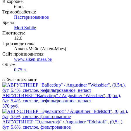
В коробке:
6 шт.
Термообработка:
Пастеризованное
Бренд:
Mort Subite
Плотность:
12.6
Производитель:
Алкен-Мэйс (Alken-Maes)
Сайт производителя:
www.alken-maes.be
Объём:
0.75 л.
сейчас покупают
АВГУСТИНЕР "Вайссбир" / Augustiner "Weissbier", (0,5л.),
бут, 5,4%, светлое, нефильтрованное, непаст
370 руб.
АВГУСТИНЕР "Эдельштоф" / Augustiner "Edelstoff", (0,5л.),
бут, 5,6%, светлое, фильтрованное