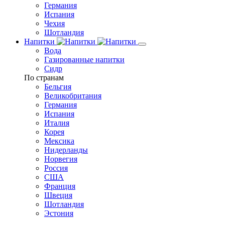
Германия
Испания
Чехия
Шотландия
Напитки
Вода
Газированные напитки
Сидр
По странам
Бельгия
Великобритания
Германия
Испания
Италия
Корея
Мексика
Нидерланды
Норвегия
Россия
США
Франция
Швеция
Шотландия
Эстония