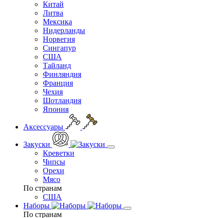
Китай
Литва
Мексика
Нидерланды
Норвегия
Сингапур
США
Тайланд
Финляндия
Франция
Чехия
Шотландия
Япония
Аксессуары
Закуски
Креветки
Чипсы
Орехи
Мясо
По странам
США
Наборы
По странам