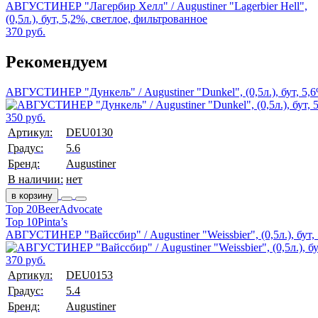
АВГУСТИНЕР "Лагербир Хелл" / Augustiner "Lagerbier Hell",
(0,5л.), бут, 5,2%, светлое, фильтрованное
370 руб.
Рекомендуем
АВГУСТИНЕР "Дункель" / Augustiner "Dunkel", (0,5л.), бут, 5,
350 руб.
Артикул:
DEU0130
Градус:
5.6
Бренд:
Augustiner
В наличии:
нет
в корзину
Top 20
BeerAdvocate
Top 10
Pinta’s
АВГУСТИНЕР "Вайссбир" / Augustiner "Weissbier", (0,5л.), бут,
370 руб.
Артикул:
DEU0153
Градус:
5.4
Бренд:
Augustiner