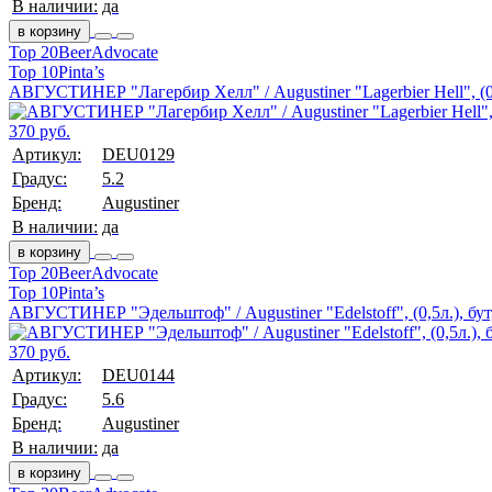
В наличии:
да
в корзину
Top 20
BeerAdvocate
Top 10
Pinta’s
АВГУСТИНЕР "Лагербир Хелл" / Augustiner "Lagerbier Hell", (0,
370 руб.
Артикул:
DEU0129
Градус:
5.2
Бренд:
Augustiner
В наличии:
да
в корзину
Top 20
BeerAdvocate
Top 10
Pinta’s
АВГУСТИНЕР "Эдельштоф" / Augustiner "Edelstoff", (0,5л.), бут
370 руб.
Артикул:
DEU0144
Градус:
5.6
Бренд:
Augustiner
В наличии:
да
в корзину