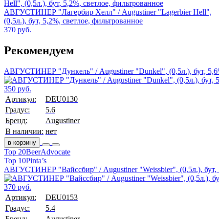
АВГУСТИНЕР "Лагербир Хелл" / Augustiner "Lagerbier Hell",
(0,5л.), бут, 5,2%, светлое, фильтрованное
370 руб.
Рекомендуем
АВГУСТИНЕР "Дункель" / Augustiner "Dunkel", (0,5л.), бут, 5,
350 руб.
Артикул:
DEU0130
Градус:
5.6
Бренд:
Augustiner
В наличии:
нет
в корзину
Top 20
BeerAdvocate
Top 10
Pinta’s
АВГУСТИНЕР "Вайссбир" / Augustiner "Weissbier", (0,5л.), бут,
370 руб.
Артикул:
DEU0153
Градус:
5.4
Бренд:
Augustiner