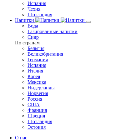
Испания
Чехия
Шотландия
Напитки
Вода
Газированные напитки
Сидр
По странам
Бельгия
Великобритания
Германия
Испания
Италия
Корея
Мексика
Нидерланды
Норвегия
Россия
США
Франция
Швеция
Шотландия
Эстония
О нас