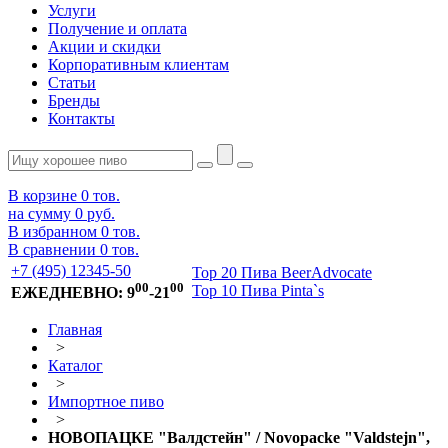
Услуги
Получение и оплата
Акции и скидки
Корпоративным клиентам
Статьи
Бренды
Контакты
В корзине
0
тов.
на сумму
0 руб.
В избранном
0
тов.
В сравнении
0
тов.
+7 (495) 12345-50
Top 20 Пива BeerAdvocate
00
00
Top 10 Пива Pinta`s
ЕЖЕДНЕВНО: 9
-21
Главная
>
Каталог
>
Импортное пиво
>
НОВОПАЦКЕ "Валдстейн" / Novopacke "Valdstejn",