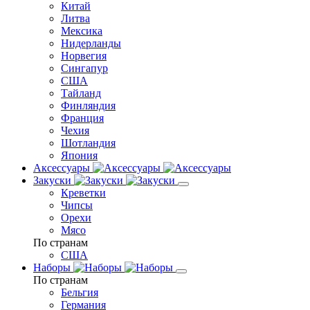
Китай
Литва
Мексика
Нидерланды
Норвегия
Сингапур
США
Тайланд
Финляндия
Франция
Чехия
Шотландия
Япония
Аксессуары
Закуски
Креветки
Чипсы
Орехи
Мясо
По странам
США
Наборы
По странам
Бельгия
Германия