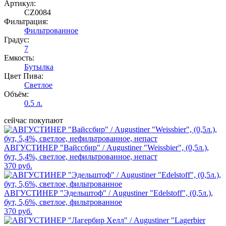
Артикул:
CZ0084
Фильтрация:
Фильтрованное
Градус:
7
Емкость:
Бутылка
Цвет Пива:
Светлое
Объём:
0.5 л.
сейчас покупают
АВГУСТИНЕР "Вайссбир" / Augustiner "Weissbier", (0,5л.),
бут, 5,4%, светлое, нефильтрованное, непаст
370 руб.
АВГУСТИНЕР "Эдельштоф" / Augustiner "Edelstoff", (0,5л.),
бут, 5,6%, светлое, фильтрованное
370 руб.