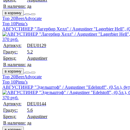
В наличии:
да
в корзину
Top 20
BeerAdvocate
Top 10
Pinta’s
АВГУСТИНЕР "Лагербир Хелл" / Augustiner "Lagerbier Hell", (0,
370 руб.
Артикул:
DEU0129
Градус:
5.2
Бренд:
Augustiner
В наличии:
да
в корзину
Top 20
BeerAdvocate
Top 10
Pinta’s
АВГУСТИНЕР "Эдельштоф" / Augustiner "Edelstoff", (0,5л.), бут
370 руб.
Артикул:
DEU0144
Градус:
5.6
Бренд:
Augustiner
В наличии:
да
в корзину