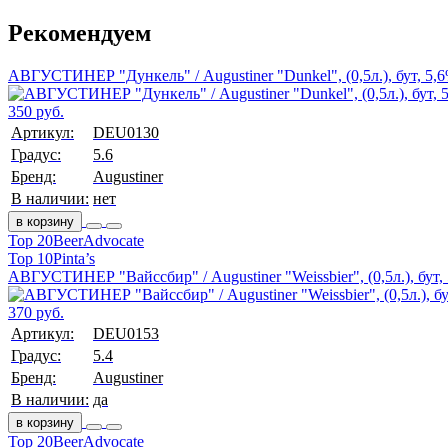
Рекомендуем
АВГУСТИНЕР "Дункель" / Augustiner "Dunkel", (0,5л.), бут, 5,
350 руб.
Артикул:
DEU0130
Градус:
5.6
Бренд:
Augustiner
В наличии:
нет
в корзину
Top 20
BeerAdvocate
Top 10
Pinta’s
АВГУСТИНЕР "Вайссбир" / Augustiner "Weissbier", (0,5л.), бут,
370 руб.
Артикул:
DEU0153
Градус:
5.4
Бренд:
Augustiner
В наличии:
да
в корзину
Top 20
BeerAdvocate