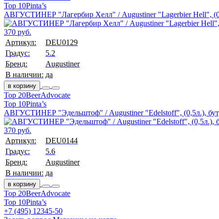
Top 10
Pinta’s
АВГУСТИНЕР "Лагербир Хелл" / Augustiner "Lagerbier Hell", (0,
370 руб.
Артикул:
DEU0129
Градус:
5.2
Бренд:
Augustiner
В наличии:
да
в корзину
Top 20
BeerAdvocate
Top 10
Pinta’s
АВГУСТИНЕР "Эдельштоф" / Augustiner "Edelstoff", (0,5л.), бут
370 руб.
Артикул:
DEU0144
Градус:
5.6
Бренд:
Augustiner
В наличии:
да
в корзину
Top 20
BeerAdvocate
Top 10
Pinta’s
+7 (495) 12345-50