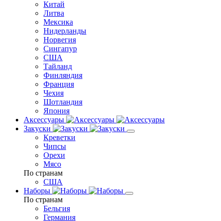
Китай
Литва
Мексика
Нидерланды
Норвегия
Сингапур
США
Тайланд
Финляндия
Франция
Чехия
Шотландия
Япония
Аксессуары
Закуски
Креветки
Чипсы
Орехи
Мясо
По странам
США
Наборы
По странам
Бельгия
Германия