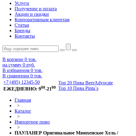
Услуги
Получение и оплата
Акции и скидки
Корпоративным клиентам
Статьи
Бренды
Контакты
В корзине
0
тов.
на сумму
0 руб.
В избранном
0
тов.
В сравнении
0
тов.
+7 (495) 12345-50
Top 20 Пива BeerAdvocate
00
00
Top 10 Пива Pinta`s
ЕЖЕДНЕВНО: 9
-21
Главная
>
Каталог
>
Импортное пиво
>
ПАУЛАНЕР Оригинальное Мюнхенское Хель /