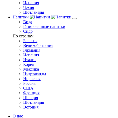
Испания
Чехия
Шотландия
Напитки
Вода
Газированные напитки
Сидр
По странам
Бельгия
Великобритания
Германия
Испания
Италия
Корея
Мексика
Нидерланды
Норвегия
Россия
США
Франция
Швеция
Шотландия
Эстония
О нас