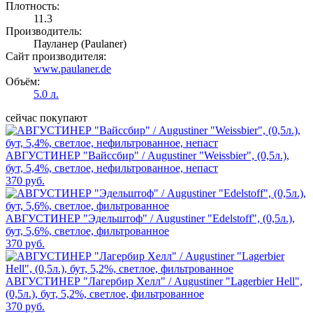
Плотность:
11.3
Производитель:
Пауланер (Paulaner)
Сайт производителя:
www.paulaner.de
Объём:
5.0 л.
сейчас покупают
АВГУСТИНЕР "Вайссбир" / Augustiner "Weissbier", (0,5л.),
бут, 5,4%, светлое, нефильтрованное, непаст
370 руб.
АВГУСТИНЕР "Эдельштоф" / Augustiner "Edelstoff", (0,5л.),
бут, 5,6%, светлое, фильтрованное
370 руб.
АВГУСТИНЕР "Лагербир Хелл" / Augustiner "Lagerbier Hell",
(0,5л.), бут, 5,2%, светлое, фильтрованное
370 руб.