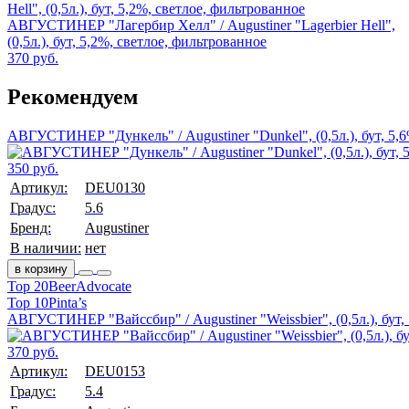
АВГУСТИНЕР "Лагербир Хелл" / Augustiner "Lagerbier Hell",
(0,5л.), бут, 5,2%, светлое, фильтрованное
370 руб.
Рекомендуем
АВГУСТИНЕР "Дункель" / Augustiner "Dunkel", (0,5л.), бут, 5,
350 руб.
Артикул:
DEU0130
Градус:
5.6
Бренд:
Augustiner
В наличии:
нет
в корзину
Top 20
BeerAdvocate
Top 10
Pinta’s
АВГУСТИНЕР "Вайссбир" / Augustiner "Weissbier", (0,5л.), бут,
370 руб.
Артикул:
DEU0153
Градус:
5.4