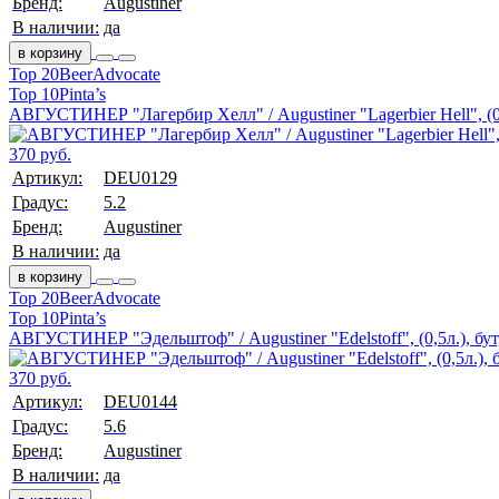
Бренд:
Augustiner
В наличии:
да
в корзину
Top 20
BeerAdvocate
Top 10
Pinta’s
АВГУСТИНЕР "Лагербир Хелл" / Augustiner "Lagerbier Hell", (0,
370 руб.
Артикул:
DEU0129
Градус:
5.2
Бренд:
Augustiner
В наличии:
да
в корзину
Top 20
BeerAdvocate
Top 10
Pinta’s
АВГУСТИНЕР "Эдельштоф" / Augustiner "Edelstoff", (0,5л.), бут
370 руб.
Артикул:
DEU0144
Градус:
5.6
Бренд:
Augustiner
В наличии:
да