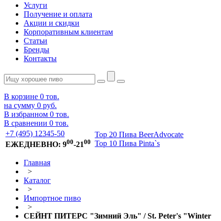
Услуги
Получение и оплата
Акции и скидки
Корпоративным клиентам
Статьи
Бренды
Контакты
В корзине
0
тов.
на сумму
0 руб.
В избранном
0
тов.
В сравнении
0
тов.
+7 (495) 12345-50
Top 20 Пива BeerAdvocate
00
00
Top 10 Пива Pinta`s
ЕЖЕДНЕВНО: 9
-21
Главная
>
Каталог
>
Импортное пиво
>
СЕЙНТ ПИТЕРС "Зимний Эль" / St. Peter's "Winter