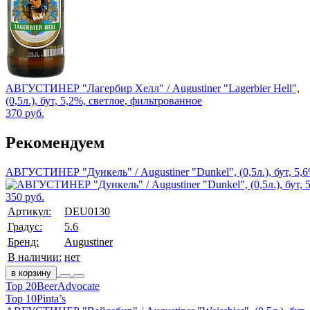
АВГУСТИНЕР "Лагербир Хелл" / Augustiner "Lagerbier Hell",
(0,5л.), бут, 5,2%, светлое, фильтрованное
370 руб.
Рекомендуем
АВГУСТИНЕР "Дункель" / Augustiner "Dunkel", (0,5л.), бут, 5,
350 руб.
Артикул:
DEU0130
Градус:
5.6
Бренд:
Augustiner
В наличии:
нет
в корзину
Top 20
BeerAdvocate
Top 10
Pinta’s