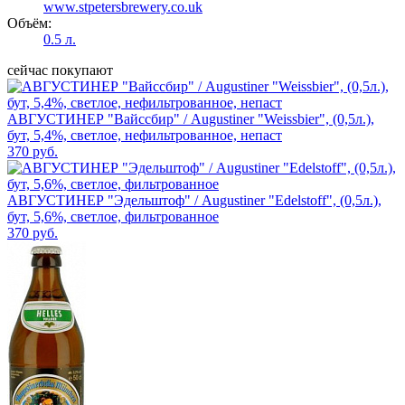
www.stpetersbrewery.co.uk
Объём:
0.5 л.
сейчас покупают
АВГУСТИНЕР "Вайссбир" / Augustiner "Weissbier", (0,5л.),
бут, 5,4%, светлое, нефильтрованное, непаст
370 руб.
АВГУСТИНЕР "Эдельштоф" / Augustiner "Edelstoff", (0,5л.),
бут, 5,6%, светлое, фильтрованное
370 руб.