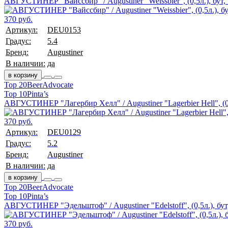
АВГУСТИНЕР "Вайссбир" / Augustiner "Weissbier", (0,5л.), бут,
370 руб.
Артикул:
DEU0153
Градус:
5.4
Бренд:
Augustiner
В наличии:
да
в корзину
Top 20
BeerAdvocate
Top 10
Pinta’s
АВГУСТИНЕР "Лагербир Хелл" / Augustiner "Lagerbier Hell", (0,
370 руб.
Артикул:
DEU0129
Градус:
5.2
Бренд:
Augustiner
В наличии:
да
в корзину
Top 20
BeerAdvocate
Top 10
Pinta’s
АВГУСТИНЕР "Эдельштоф" / Augustiner "Edelstoff", (0,5л.), бут
370 руб.