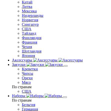
Китай
Литва
Мексика
Нидерланды
Норвегия
Сингапур
США
Тайланд
Финляндия
Франция
Чехия
Шотландия
Япония
Аксессуары
Закуски
Креветки
Чипсы
Орехи
Мясо
По странам
США
Наборы
По странам
Бельгия
Германия