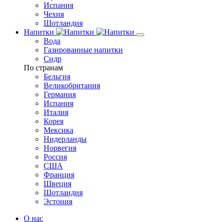
Испания
Чехия
Шотландия
Напитки
Вода
Газированные напитки
Сидр
По странам
Бельгия
Великобритания
Германия
Испания
Италия
Корея
Мексика
Нидерланды
Норвегия
Россия
США
Франция
Швеция
Шотландия
Эстония
О нас