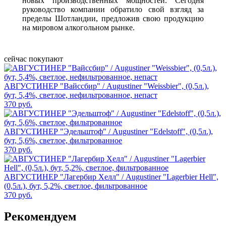
новых производственных мощностей. Сегодня
руководство компании обратило свой взгляд за
пределы Шотландии, предложив свою продукцию
на мировом алкогольном рынке.
сейчас покупают
АВГУСТИНЕР "Вайссбир" / Augustiner "Weissbier", (0,5л.),
бут, 5,4%, светлое, нефильтрованное, непаст
370 руб.
АВГУСТИНЕР "Эдельштоф" / Augustiner "Edelstoff", (0,5л.),
бут, 5,6%, светлое, фильтрованное
370 руб.
АВГУСТИНЕР "Лагербир Хелл" / Augustiner "Lagerbier Hell",
(0,5л.), бут, 5,2%, светлое, фильтрованное
370 руб.
Рекомендуем