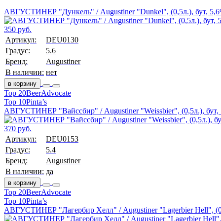
АВГУСТИНЕР "Дункель" / Augustiner "Dunkel", (0,5л.), бут, 5,
350 руб.
Артикул:
DEU0130
Градус:
5.6
Бренд:
Augustiner
В наличии:
нет
в корзину
Top 20
BeerAdvocate
Top 10
Pinta’s
АВГУСТИНЕР "Вайссбир" / Augustiner "Weissbier", (0,5л.), бут,
370 руб.
Артикул:
DEU0153
Градус:
5.4
Бренд:
Augustiner
В наличии:
да
в корзину
Top 20
BeerAdvocate
Top 10
Pinta’s
АВГУСТИНЕР "Лагербир Хелл" / Augustiner "Lagerbier Hell", (0,