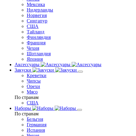
Мексика
Нидерланды
Норвегия
Сингапур
США
Тайланд
Финляндия
Франция
Чехия
Шотландия
Япония
Аксессуары
Закуски
Креветки
Чипсы
Орехи
Мясо
По странам
США
Наборы
По странам
Бельгия
Германия
Испания
Чехия