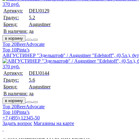
370 руб.
Артикул:
DEU0129
Градус:
5.2
Бренд:
Augustiner
В наличии:
да
в корзину
Top 20
BeerAdvocate
Top 10
Pinta’s
АВГУСТИНЕР "Эдельштоф" / Augustiner "Edelstoff", (0,5л.), бут
370 руб.
Артикул:
DEU0144
Градус:
5.6
Бренд:
Augustiner
В наличии:
да
в корзину
Top 20
BeerAdvocate
Top 10
Pinta’s
+7 (495) 12345-50
Задать вопрос
Магазины на карте