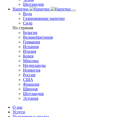
Шотландия
Напитки
Вода
Газированные напитки
Сидр
По странам
Бельгия
Великобритания
Германия
Испания
Италия
Корея
Мексика
Нидерланды
Норвегия
Россия
США
Франция
Швеция
Шотландия
Эстония
О нас
Услуги
Получение и оплата