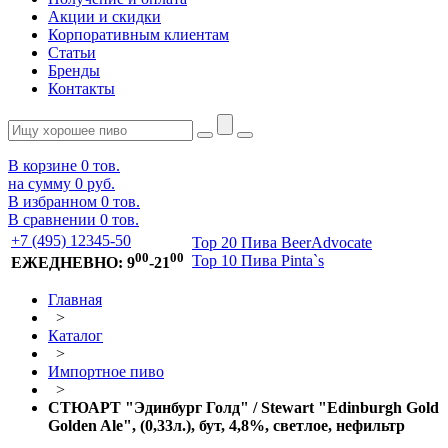
Акции и скидки
Корпоративным клиентам
Статьи
Бренды
Контакты
В корзине
0
тов.
на сумму
0 руб.
В избранном
0
тов.
В сравнении
0
тов.
+7 (495) 12345-50
Top 20 Пива BeerAdvocate
00
00
Top 10 Пива Pinta`s
ЕЖЕДНЕВНО: 9
-21
Главная
>
Каталог
>
Импортное пиво
>
СТЮАРТ "Эдинбург Голд" / Stewart "Edinburgh Gold
Golden Ale", (0,33л.), бут, 4,8%, светлое, нефильтр