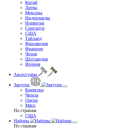
Китай
Литва
Мексика
Нидерланды
Норвегия
Сингапур
США
Тайланд
Финляндия
Франция
Чехия
Шотландия
Япония
Аксессуары
Закуски
Креветки
Чипсы
Орехи
Мясо
По странам
США
Наборы
По странам