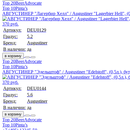
Top 20
BeerAdvocate
Top 10
Pinta’s
АВГУСТИНЕР "Лагербир Хелл" / Augustiner "Lagerbier Hell", (0,
370 руб.
Артикул:
DEU0129
Градус:
5.2
Бренд:
Augustiner
В наличии:
да
в корзину
Top 20
BeerAdvocate
Top 10
Pinta’s
АВГУСТИНЕР "Эдельштоф" / Augustiner "Edelstoff", (0,5л.), бут
370 руб.
Артикул:
DEU0144
Градус:
5.6
Бренд:
Augustiner
В наличии:
да
в корзину
Top 20
BeerAdvocate
Top 10
Pinta’s