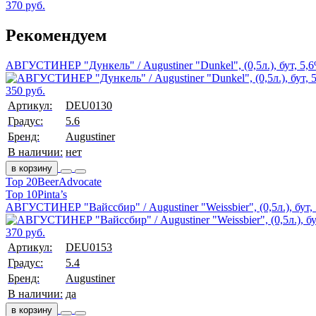
370 руб.
Рекомендуем
АВГУСТИНЕР "Дункель" / Augustiner "Dunkel", (0,5л.), бут, 5,
350 руб.
Артикул:
DEU0130
Градус:
5.6
Бренд:
Augustiner
В наличии:
нет
в корзину
Top 20
BeerAdvocate
Top 10
Pinta’s
АВГУСТИНЕР "Вайссбир" / Augustiner "Weissbier", (0,5л.), бут,
370 руб.
Артикул:
DEU0153
Градус:
5.4
Бренд:
Augustiner
В наличии:
да
в корзину