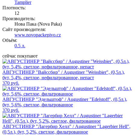
Tamplier
Плотность:
12
Производитель:
Нова Пака (Nova Paka)
Сайт производителя:
www.novopackepivo.cz
Объём:
0.5 л.
сейчас покупают
АВГУСТИНЕР "Вайссбир" / Augustiner "Weissbier", (0,5л.),
бут, 5,4%, светлое, нефильтрованное, непаст
370 руб.
АВГУСТИНЕР "Эдельштоф" / Augustiner "Edelstoff", (0,5л.),
бут, 5,6%, светлое, фильтрованное
370 руб.
АВГУСТИНЕР "Лагербир Хелл" / Augustiner "Lagerbier Hell",
(0,5л.), бут, 5,2%, светлое, фильтрованное