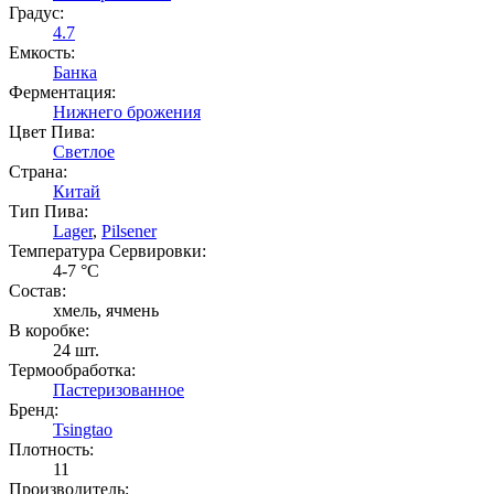
Градус:
4.7
Емкость:
Банка
Ферментация:
Нижнего брожения
Цвет Пива:
Светлое
Страна:
Китай
Тип Пива:
Lager
,
Pilsener
Температура Cервировки:
4-7 °С
Состав:
хмель, ячмень
В коробке:
24 шт.
Термообработка:
Пастеризованное
Бренд:
Tsingtao
Плотность:
11
Производитель: