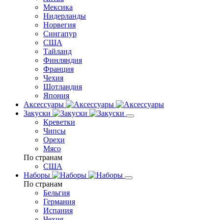
Мексика
Нидерланды
Норвегия
Сингапур
США
Тайланд
Финляндия
Франция
Чехия
Шотландия
Япония
Аксессуары
Закуски
Креветки
Чипсы
Орехи
Мясо
По странам
США
Наборы
По странам
Бельгия
Германия
Испания
Чехия