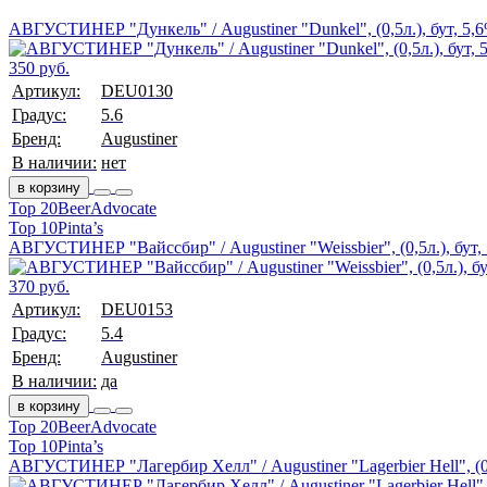
АВГУСТИНЕР "Дункель" / Augustiner "Dunkel", (0,5л.), бут, 5,
350 руб.
Артикул:
DEU0130
Градус:
5.6
Бренд:
Augustiner
В наличии:
нет
в корзину
Top 20
BeerAdvocate
Top 10
Pinta’s
АВГУСТИНЕР "Вайссбир" / Augustiner "Weissbier", (0,5л.), бут,
370 руб.
Артикул:
DEU0153
Градус:
5.4
Бренд:
Augustiner
В наличии:
да
в корзину
Top 20
BeerAdvocate
Top 10
Pinta’s
АВГУСТИНЕР "Лагербир Хелл" / Augustiner "Lagerbier Hell", (0,