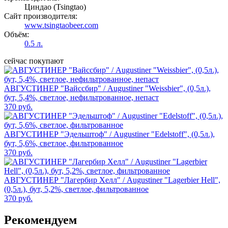
Циндао (Tsingtao)
Сайт производителя:
www.tsingtaobeer.com
Объём:
0.5 л.
сейчас покупают
АВГУСТИНЕР "Вайссбир" / Augustiner "Weissbier", (0,5л.),
бут, 5,4%, светлое, нефильтрованное, непаст
370 руб.
АВГУСТИНЕР "Эдельштоф" / Augustiner "Edelstoff", (0,5л.),
бут, 5,6%, светлое, фильтрованное
370 руб.
АВГУСТИНЕР "Лагербир Хелл" / Augustiner "Lagerbier Hell",
(0,5л.), бут, 5,2%, светлое, фильтрованное
370 руб.
Рекомендуем