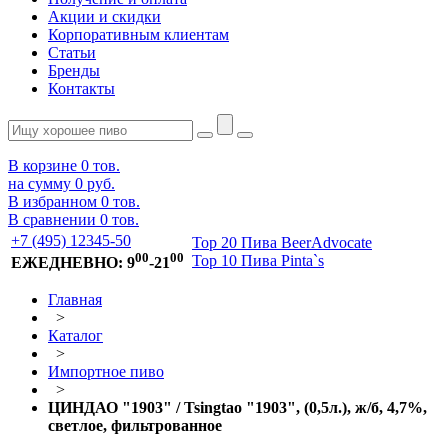
Акции и скидки
Корпоративным клиентам
Статьи
Бренды
Контакты
В корзине
0
тов.
на сумму
0 руб.
В избранном
0
тов.
В сравнении
0
тов.
+7 (495) 12345-50
Top 20 Пива BeerAdvocate
00
00
Top 10 Пива Pinta`s
ЕЖЕДНЕВНО: 9
-21
Главная
>
Каталог
>
Импортное пиво
>
ЦИНДАО "1903" / Tsingtao "1903", (0,5л.), ж/б, 4,7%,
светлое, фильтрованное