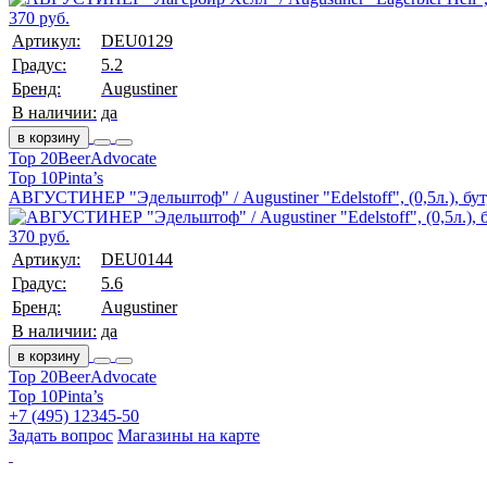
370 руб.
Артикул:
DEU0129
Градус:
5.2
Бренд:
Augustiner
В наличии:
да
в корзину
Top 20
BeerAdvocate
Top 10
Pinta’s
АВГУСТИНЕР "Эдельштоф" / Augustiner "Edelstoff", (0,5л.), бут
370 руб.
Артикул:
DEU0144
Градус:
5.6
Бренд:
Augustiner
В наличии:
да
в корзину
Top 20
BeerAdvocate
Top 10
Pinta’s
+7 (495) 12345-50
Задать вопрос
Магазины на карте