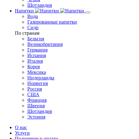
Шотландия
Напитки
Вода
Газированные напитки
Сидр
По странам
Бельгия
Великобритания
Германия
Испания
Италия
Корея
Мексика
Нидерланды
Норвегия
Россия
США
Франция
Швеция
Шотландия
Эстония
О нас
Услуги
Получение и оплата