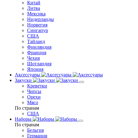
Китай
Литва
Мексика
Нидерланды
Норвегия
Сингапур
США
Тайланд
Финляндия
Франция
Чехия
Шотландия
Япония
Аксессуары
Закуски
Креветки
Чипсы
Орехи
Мясо
По странам
США
Наборы
По странам
Бельгия
Германия