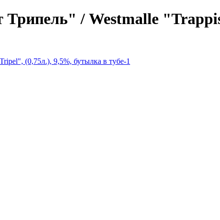
пель" / Westmalle "Trappist T