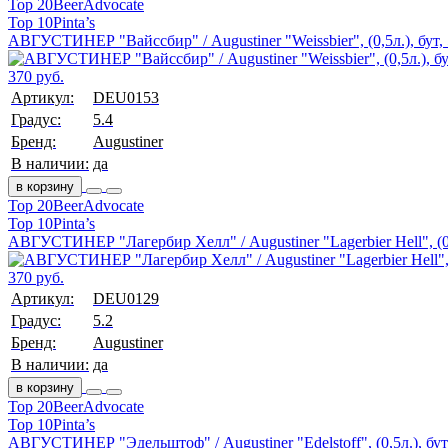
Top 20
BeerAdvocate
Top 10
Pinta’s
АВГУСТИНЕР "Вайссбир" / Augustiner "Weissbier", (0,5л.), бут,
370 руб.
Артикул:
DEU0153
Градус:
5.4
Бренд:
Augustiner
В наличии:
да
в корзину
Top 20
BeerAdvocate
Top 10
Pinta’s
АВГУСТИНЕР "Лагербир Хелл" / Augustiner "Lagerbier Hell", (0,
370 руб.
Артикул:
DEU0129
Градус:
5.2
Бренд:
Augustiner
В наличии:
да
в корзину
Top 20
BeerAdvocate
Top 10
Pinta’s
АВГУСТИНЕР "Эдельштоф" / Augustiner "Edelstoff", (0,5л.), бут