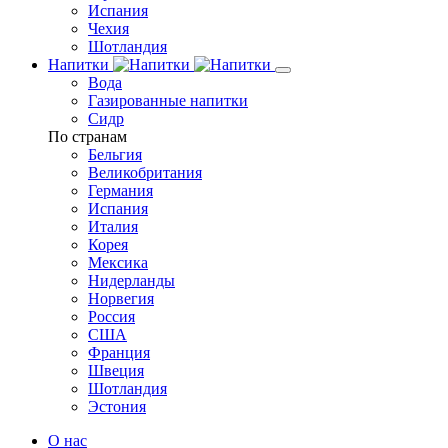
Испания
Чехия
Шотландия
Напитки
Вода
Газированные напитки
Сидр
По странам
Бельгия
Великобритания
Германия
Испания
Италия
Корея
Мексика
Нидерланды
Норвегия
Россия
США
Франция
Швеция
Шотландия
Эстония
О нас