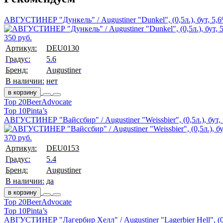
АВГУСТИНЕР "Дункель" / Augustiner "Dunkel", (0,5л.), бут, 5,
350 руб.
Артикул:
DEU0130
Градус:
5.6
Бренд:
Augustiner
В наличии:
нет
в корзину
Top 20
BeerAdvocate
Top 10
Pinta’s
АВГУСТИНЕР "Вайссбир" / Augustiner "Weissbier", (0,5л.), бут,
370 руб.
Артикул:
DEU0153
Градус:
5.4
Бренд:
Augustiner
В наличии:
да
в корзину
Top 20
BeerAdvocate
Top 10
Pinta’s
АВГУСТИНЕР "Лагербир Хелл" / Augustiner "Lagerbier Hell", (0,