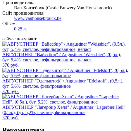
Производитель:
Ван Хонзебрук (Castle Brewery Van Honsebrouck)
Сайт производителя:
www.vanhonsebrouck.be
Объём:
0.25 л.
сейчас покупают
АВГУСТИНЕР "Вайссбир" / Augustiner "Weissbier", (0,5л.),
бут, 5,4%, светлое, нефильтрованное, непаст
370 руб.
АВГУСТИНЕР "Эдельштоф" / Augustiner "Edelstoff", (0,5л.),
бут, 5,6%, светлое, фильтрованное
370 руб.
АВГУСТИНЕР "Лагербир Хелл" / Augustiner "Lagerbier Hell",
(0,5л.), бут, 5,2%, светлое, фильтрованное
370 руб.
Рекомендуем