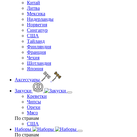
Китай
Литва
Мексика
Нидерланды
Норвегия
Сингапур
США
Тайланд
Финляндия
Франция
Чехия
Шотландия
Япония
Аксессуары
Закуски
Креветки
Чипсы
Орехи
Мясо
По странам
США
Наборы
По странам