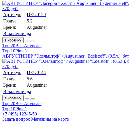
370 руб.
Артикул:
DEU0129
Градус:
5.2
Бренд:
Augustiner
В наличии:
да
в корзину
Top 20
BeerAdvocate
Top 10
Pinta’s
АВГУСТИНЕР "Эдельштоф" / Augustiner "Edelstoff", (0,5л.), бут
370 руб.
Артикул:
DEU0144
Градус:
5.6
Бренд:
Augustiner
В наличии:
да
в корзину
Top 20
BeerAdvocate
Top 10
Pinta’s
+7 (495) 12345-50
Задать вопрос
Магазины на карте