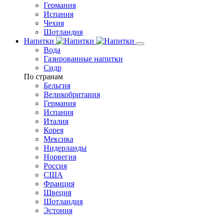
Германия
Испания
Чехия
Шотландия
Напитки
Вода
Газированные напитки
Сидр
По странам
Бельгия
Великобритания
Германия
Испания
Италия
Корея
Мексика
Нидерланды
Норвегия
Россия
США
Франция
Швеция
Шотландия
Эстония