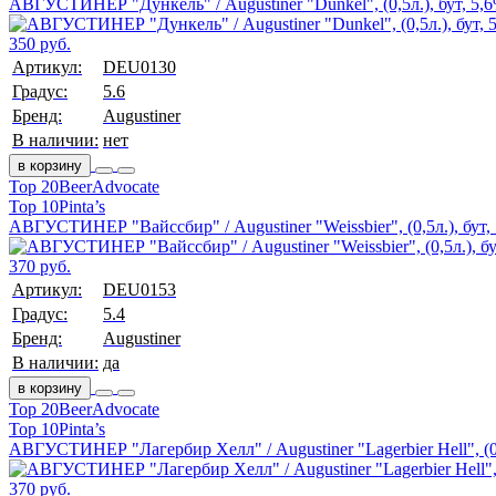
АВГУСТИНЕР "Дункель" / Augustiner "Dunkel", (0,5л.), бут, 5,
350 руб.
Артикул:
DEU0130
Градус:
5.6
Бренд:
Augustiner
В наличии:
нет
в корзину
Top 20
BeerAdvocate
Top 10
Pinta’s
АВГУСТИНЕР "Вайссбир" / Augustiner "Weissbier", (0,5л.), бут,
370 руб.
Артикул:
DEU0153
Градус:
5.4
Бренд:
Augustiner
В наличии:
да
в корзину
Top 20
BeerAdvocate
Top 10
Pinta’s
АВГУСТИНЕР "Лагербир Хелл" / Augustiner "Lagerbier Hell", (0,
370 руб.