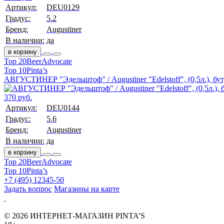
Артикул:
DEU0129
Градус:
5.2
Бренд:
Augustiner
В наличии:
да
в корзину
Top 20
BeerAdvocate
Top 10
Pinta’s
АВГУСТИНЕР "Эдельштоф" / Augustiner "Edelstoff", (0,5л.), бут
370 руб.
Артикул:
DEU0144
Градус:
5.6
Бренд:
Augustiner
В наличии:
да
в корзину
Top 20
BeerAdvocate
Top 10
Pinta’s
+7 (495) 12345-50
Задать вопрос
Магазины на карте
© 2026 ИНТЕРНЕТ-МАГАЗИН PINTA’S