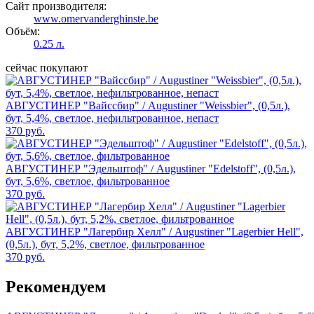
Сайт производителя:
www.omervanderghinste.be
Объём:
0.25 л.
сейчас покупают
АВГУСТИНЕР "Вайссбир" / Augustiner "Weissbier", (0,5л.),
бут, 5,4%, светлое, нефильтрованное, непаст
370 руб.
АВГУСТИНЕР "Эдельштоф" / Augustiner "Edelstoff", (0,5л.),
бут, 5,6%, светлое, фильтрованное
370 руб.
АВГУСТИНЕР "Лагербир Хелл" / Augustiner "Lagerbier Hell",
(0,5л.), бут, 5,2%, светлое, фильтрованное
370 руб.
Рекомендуем