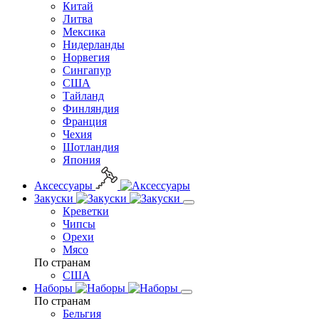
Китай
Литва
Мексика
Нидерланды
Норвегия
Сингапур
США
Тайланд
Финляндия
Франция
Чехия
Шотландия
Япония
Аксессуары
Закуски
Креветки
Чипсы
Орехи
Мясо
По странам
США
Наборы
По странам
Бельгия