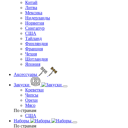
Китай
Литва
Мексика
Нидерланды
Норвегия
Сингапур
США
Тайланд
Финляндия
Франция
Чехия
Шотландия
Япония
Аксессуары
Закуски
Креветки
Чипсы
Орехи
Мясо
По странам
США
Наборы
По странам