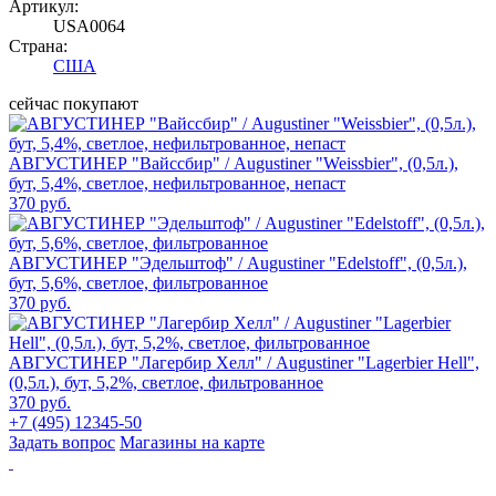
Артикул:
USA0064
Страна:
США
сейчас покупают
АВГУСТИНЕР "Вайссбир" / Augustiner "Weissbier", (0,5л.),
бут, 5,4%, светлое, нефильтрованное, непаст
370 руб.
АВГУСТИНЕР "Эдельштоф" / Augustiner "Edelstoff", (0,5л.),
бут, 5,6%, светлое, фильтрованное
370 руб.
АВГУСТИНЕР "Лагербир Хелл" / Augustiner "Lagerbier Hell",
(0,5л.), бут, 5,2%, светлое, фильтрованное
370 руб.
+7 (495) 12345-50
Задать вопрос
Магазины на карте