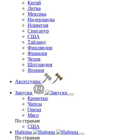
Китай
Литва
Мексика
Нидерланды
Норвегия
Сингапур
США
Тайланд
Финляндия
Франция
Чехия
Шотландия
Япония
Аксессуары
Закуски
Креветки
Чипсы
Орехи
Мясо
По странам
США
Наборы
По странам