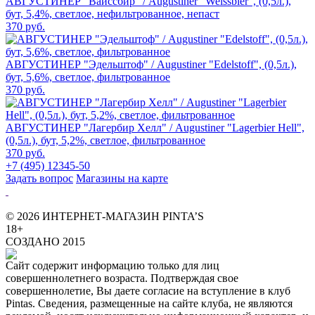
АВГУСТИНЕР "Вайссбир" / Augustiner "Weissbier", (0,5л.),
бут, 5,4%, светлое, нефильтрованное, непаст
370 руб.
АВГУСТИНЕР "Эдельштоф" / Augustiner "Edelstoff", (0,5л.),
бут, 5,6%, светлое, фильтрованное
370 руб.
АВГУСТИНЕР "Лагербир Хелл" / Augustiner "Lagerbier Hell",
(0,5л.), бут, 5,2%, светлое, фильтрованное
370 руб.
+7 (495) 12345-50
Задать вопрос
Магазины на карте
© 2026 ИНТЕРНЕТ-МАГАЗИН PINTA’S
18+
СОЗДАНО 2015
Сайт содержит информацию только для лиц
совершеннолетнего возраста. Подтверждая свое
совершеннолетие, Вы даете согласие на вступление в клуб
Pintas. Сведения, размещенные на сайте клуба, не являются