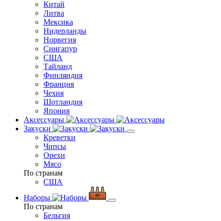
Китай
Литва
Мексика
Нидерланды
Норвегия
Сингапур
США
Тайланд
Финляндия
Франция
Чехия
Шотландия
Япония
Аксессуары
Закуски
Креветки
Чипсы
Орехи
Мясо
По странам
США
Наборы
По странам
Бельгия