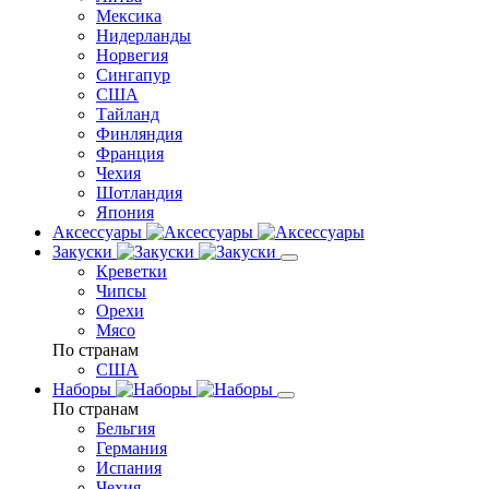
Мексика
Нидерланды
Норвегия
Сингапур
США
Тайланд
Финляндия
Франция
Чехия
Шотландия
Япония
Аксессуары
Закуски
Креветки
Чипсы
Орехи
Мясо
По странам
США
Наборы
По странам
Бельгия
Германия
Испания
Чехия