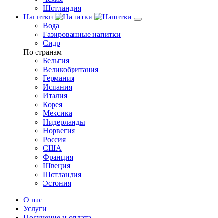
Шотландия
Напитки
Вода
Газированные напитки
Сидр
По странам
Бельгия
Великобритания
Германия
Испания
Италия
Корея
Мексика
Нидерланды
Норвегия
Россия
США
Франция
Швеция
Шотландия
Эстония
О нас
Услуги
Получение и оплата