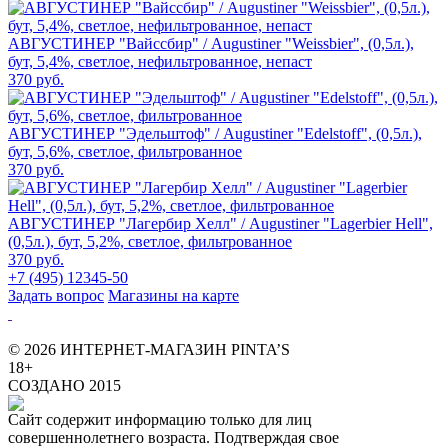
АВГУСТИНЕР "Вайссбир" / Augustiner "Weissbier", (0,5л.),
бут, 5,4%, светлое, нефильтрованное, непаст
370 руб.
АВГУСТИНЕР "Эдельштоф" / Augustiner "Edelstoff", (0,5л.),
бут, 5,6%, светлое, фильтрованное
370 руб.
АВГУСТИНЕР "Лагербир Хелл" / Augustiner "Lagerbier Hell",
(0,5л.), бут, 5,2%, светлое, фильтрованное
370 руб.
+7 (495) 12345-50
Задать вопрос
Магазины на карте
© 2026 ИНТЕРНЕТ-МАГАЗИН PINTA’S
18+
СОЗДАНО 2015
Сайт содержит информацию только для лиц
совершеннолетнего возраста. Подтверждая свое