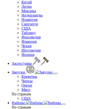
Китай
Литва
Мексика
Нидерланды
Норвегия
Сингапур
США
Тайланд
Финляндия
Франция
Чехия
Шотландия
Япония
Аксессуары
Закуски
Креветки
Чипсы
Орехи
Мясо
По странам
США
Наборы
По странам