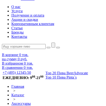
О нас
Услуги
Получение и оплата
Акции и скидки
Корпоративным клиентам
Статьи
Бренды
Контакты
В корзине
0
тов.
на сумму
0 руб.
В избранном
0
тов.
В сравнении
0
тов.
+7 (495) 12345-50
Top 20 Пива BeerAdvocate
00
00
Top 10 Пива Pinta`s
ЕЖЕДНЕВНО: 9
-21
Главная
>
Каталог
>
Аксессуары