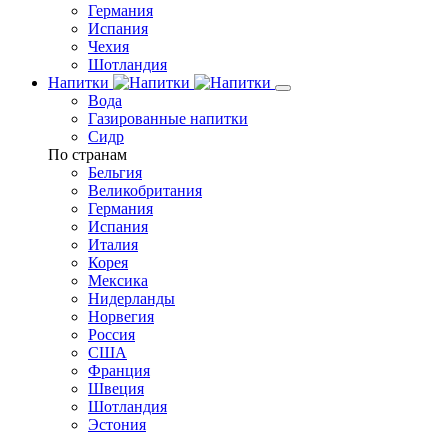
Германия
Испания
Чехия
Шотландия
Напитки
Вода
Газированные напитки
Сидр
По странам
Бельгия
Великобритания
Германия
Испания
Италия
Корея
Мексика
Нидерланды
Норвегия
Россия
США
Франция
Швеция
Шотландия
Эстония