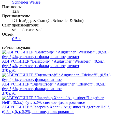
Schneider Weisse
Плотность:
12.8
Производитель:
Г. Шнайдер & Сын (G. Schneider & Sohn)
Сайт производителя:
schneider-weisse.de
Объём:
0.5 л.
сейчас покупают
АВГУСТИНЕР "Вайссбир" / Augustiner "Weissbier", (0,5л.),
бут, 5,4%, светлое, нефильтрованное, непаст
370 руб.
АВГУСТИНЕР "Эдельштоф" / Augustiner "Edelstoff", (0,5л.),
бут, 5,6%, светлое, фильтрованное
370 руб.
АВГУСТИНЕР "Лагербир Хелл" / Augustiner "Lagerbier Hell",
(0,5л.), бут, 5,2%, светлое, фильтрованное