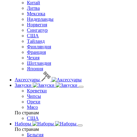
Китай
Литва
Мексика
Нидерланды
Норвегия
Сингапур
США
Тайланд
Финляндия
Франция
Чехия
Шотландия
Япония
Аксессуары
Закуски
Креветки
Чипсы
Орехи
Мясо
По странам
США
Наборы
По странам
Бельгия