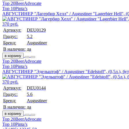
Top 20
BeerAdvocate
Top 10
Pinta’s
АВГУСТИНЕР "Лагербир Хелл" / Augustiner "Lagerbier Hell", (0,
370 руб.
Артикул:
DEU0129
Градус:
5.2
Бренд:
Augustiner
В наличии:
да
в корзину
Top 20
BeerAdvocate
Top 10
Pinta’s
АВГУСТИНЕР "Эдельштоф" / Augustiner "Edelstoff", (0,5л.), бут
370 руб.
Артикул:
DEU0144
Градус:
5.6
Бренд:
Augustiner
В наличии:
да
в корзину
Top 20
BeerAdvocate
Top 10
Pinta’s